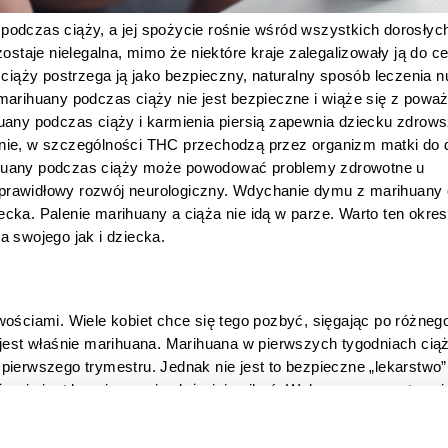
odczas ciąży, a jej spożycie rośnie wśród wszystkich dorosłych
ostaje nielegalna, mimo że niektóre kraje zalegalizowały ją do ce
 ciąży postrzega ją jako bezpieczny, naturalny sposób leczenia n
marihuany podczas ciąży nie jest bezpieczne i wiąże się z poważ
uany podczas ciąży i karmienia piersią zapewnia dziecku zdrowsz
nie, w szczególności THC przechodzą przez organizm matki do d
ihuany podczas ciąży może powodować problemy zdrowotne u 
prawidłowy rozwój neurologiczny. Wdychanie dymu z marihuany 
ka. Palenie marihuany a ciąża nie idą w parze. Warto ten okres 
a swojego jak i dziecka.
ościami. Wiele kobiet chce się tego pozbyć, sięgając po różnego
 jest właśnie marihuana. Marihuana w pierwszych tygodniach ciąż
ierwszego trymestru. Jednak nie jest to bezpieczne „lekarstwo” 
y nie jest bezpieczna i należy jej unikać. Wpływa ona negatywnie
dziecka po porodzie.