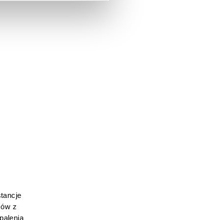
ancje 
ów z 
alenia 