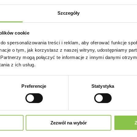
odniach ciąży - skutki
Szczegóły
iąży i zdrowego rozwoju dziecka.
 częściej trafiają na OIOM niż inne dzieci, mają niedowagę po 
zą główkę. Marihuana zwiększa również ryzyko urodzenia martwe
 plików cookie
arihuany w czasie ciąży może przenieść się na mózg płodu. Obs
do spersonalizowania treści i reklam, aby oferować funkcje sp
watym, w badaniach wykazuje nieprawidłowe funkcjonowanie u pł
ormacje o tym, jak korzystasz z naszej witryny, udostępniamy p
ciąży. A ponieważ marihuana może wpływać na pamięć i zdolności 
na rozwijające się dziecko. Wiadomo, że marihuana ma wpływ n
Partnerzy mogą połączyć te informacje z innymi danymi otrzym
 na przyjmowanie tlenu i może zmieniać częstość akcji serca pło
nia z ich usług.
iąży
Preferencje
Statystyka
ąży lub karmienia piersią. Niezależnie od tego, czy jest palona, 
ie ryzykowne dla zdrowia rozwijającego się dziecka. Marihuana z
ący umysł związek tetrahydrokannabinol (THC). Te chemikalia 
w czasie ciąży. Marihuana może powodować szereg problemów, w 
o nie przybiera odpowiedniej wagi przed urodzeniem).
Zezwól na wybór
Z