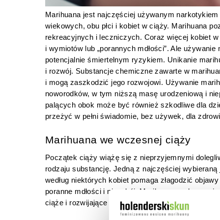
Marihuana jest najczęściej używanym narkotykiem p
wiekowych, obu płci i kobiet w ciąży. Marihuana poz
rekreacyjnych i leczniczych. Coraz więcej kobiet w
i wymiotów lub „porannych mdłości”. Ale używanie 
potencjalnie śmiertelnym ryzykiem. Unikanie marih
i rozwój. Substancje chemiczne zawarte w marihua
i mogą zaszkodzić jego rozwojowi. Używanie mar
noworodków, w tym niższą masę urodzeniową i nie
palących obok może być również szkodliwe dla dziec
przeżyć w pełni świadomie, bez używek, dla zdrowi
Marihuana we wczesnej ciąży
Początek ciąży wiążę się z nieprzyjemnymi dolegliw
rodzaju substancję. Jedną z najczęściej wybieraną
według niektórych kobiet pomaga złagodzić objawy p
poranne mdłości i niepokój. Marihuana podczas ciąż
ciąże i rozwijające się dziecko, a także na rozwój 