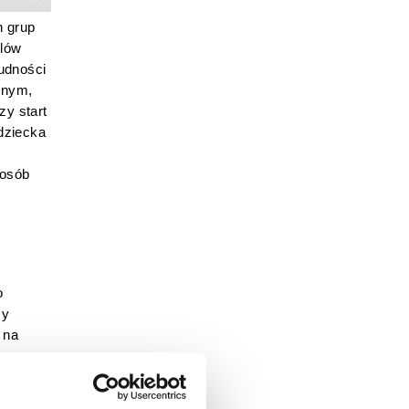
 grup 
lów 
udności 
nym, 
y start 
ziecka 
osób 
 
y 
na 
 na 