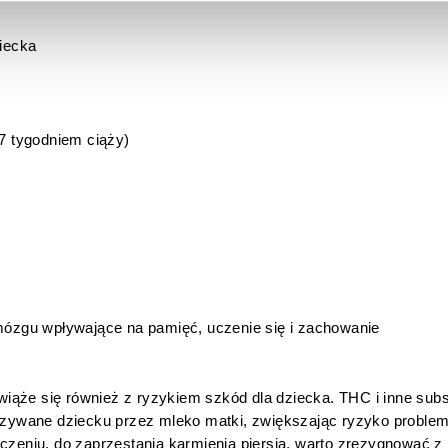
iecka
7 tygodniem ciąży)
ózgu wpływające na pamięć, uczenie się i zachowanie
ąże się również z ryzykiem szkód dla dziecka. THC i inne subst
ywane dziecku przez mleko matki, zwiększając ryzyko problem
czeniu, do zaprzestania karmienia piersią, warto zrezygnować z p