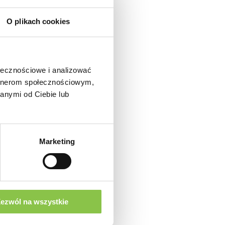
O plikach cookies
go 
zar 
ołecznościowe i analizować
odów 
artnerom społecznościowym,
a 
anymi od Ciebie lub
du.
Marketing
czy ​​
awiera 
tym:
ezwól na wszystkie