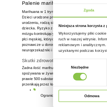
Palenie marihuany w pierwszych tyg
Zgoda
Marihuana w 1 trymestrze ciąży zwiększa ryzyko c
Dzieci urodzone przez matki spożywające marihuanę
urodzeniu, rodzą się przedwcześnie i mają mniejs
Niniejsza strona korzysta z
dziecka. Ryzyko zdrowotne wynikające z palenia m
Wykorzystujemy pliki cookie 
mózgu kontrolujący emocje, zwany ciałem migdało
ruch w naszej witrynie. Inf
płci męskiej, których matki paliły trawkę podczas 
poznawcze u dorosłych, może mieć podobny wpływ 
reklamowym i analitycznym. 
neuroprzekaźniki i biochemię mózgu płodu, a także
uzyskanymi podczas korzysta
Skutki zdrowotne marihuany podczas c
Wybór
Niezbędne
zgody
Żadna ilość marihuany nie jest bezpieczna podczas ci
spożywana w żywności, jej spożycie jest szczególn
prawie 500 substancji chemicznych, w tym zmieniaj
przenikają przez łożysko kobiety do jej dziecka 
Ograniczenie wzrostu płodu (gdy dzieck
Odmowa