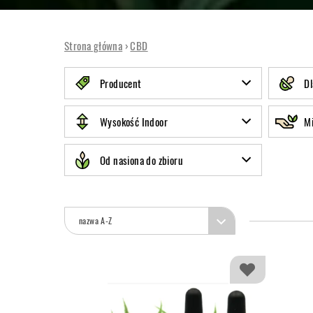
Strona główna
›
CBD
Producent
Dl
Wysokość Indoor
Mi
Od nasiona do zbioru
nazwa A-Z