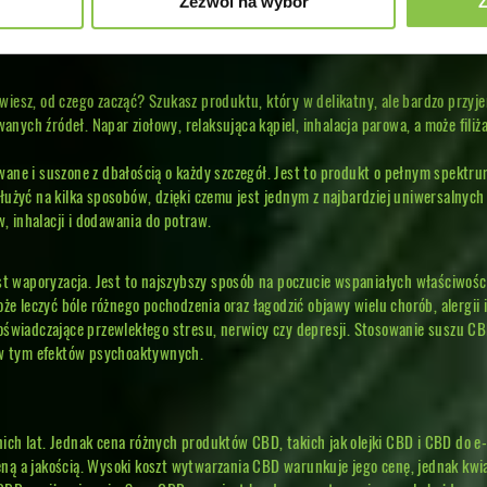
Zezwól na wybór
Z
 wiesz, od czego zacząć? Szukasz produktu, który w delikatny, ale bardzo prz
wanych źródeł. Napar ziołowy, relaksująca kąpiel, inhalacja parowa, a może fil
wane i suszone z dbałością o każdy szczegół. Jest to produkt o pełnym spektr
żyć na kilka sposobów, dzięki czemu jest jednym z najbardziej uniwersalnych
, inhalacji i dodawania do potraw.
t waporyzacja. Jest to najszybszy sposób na poczucie wspaniałych właściwości
 leczyć bóle różnego pochodzenia oraz łagodzić objawy wielu chorób, alergii i 
wiadczające przewlekłego stresu, nerwicy czy depresji. Stosowanie suszu CBD 
 w tym efektów psychoaktywnych.
nich lat. Jednak cena różnych produktów CBD, takich jak olejki CBD i CBD do e
a jakością. Wysoki koszt wytwarzania CBD warunkuje jego cenę, jednak kwiat