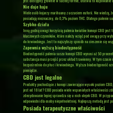
jest dostępny głównie w suchej formie, ułatwia to kupowanie 
Nie daje haju
Wiele osób kojarzy marihuanę z uczuciem euforii. Nie wiedzą, 
posiadają nieznaczny, do 0,3% poziom THC. Dlatego palenie s
Szybko działa
Inną godną uwagi korzyścią palenia kwiatów konopi CBD jest t
kluczowych czynników, które należy wziąć pod uwagę przy wyb
do krwioobiegu. Jest to najszybszy sposób na cieszenie się w
Zapewnia wyższą biodostępność
Biodostępność palenia suszu konopi CBD wynosi aż 50 procent.
substancja musi przejść przez układ trawienny. W tym czasie 
bezpośrednio do płuc i krwioobiegu. Wyższa biodostępność ozn
pieniądze.
CBD jest legalne
Produkty pochodzące z konopi zawierające wysoki poziom CBD,
jest od 18 lat? CBD posiada wiele wspaniałych właściwości z
zdecydowanie lepiej sprawdza się u nich olejek CBD. W przypad
odpowiedni dla osoby niepełnoletniej. Najlepszą metodą jest p
Posiada terapeutyczne właściwości