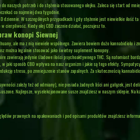
 naszych potrzeb i do stężenia stosowanego olejku. Zaleca się start od mniejs
oczekać co najmniej dwa tygodnie.
 dziennie. W szczególnych przypadkach i gdy stężenie jest niewielkie ilość ta
 w cierpliwość. Kiedy olej CBD zacznie działać, poczujesz to.
praw konopi Siewnej
uany, ale ma z nią niewiele wspólnego. Zawiera bowiem dużo kannabidiolu i zn
usz można legalnie stosować jako świetny suplement konopny.
tóre zawierają jedynie śladowe ilości psychoaktywnego THC. Są natomiast bardz
w jaki sposób CBD wpływa na nasz organizm i jakie są tego efekty. Sympatycy 
dukcję stresu, po zmniejszenie stanów zapalnych. Za skutecznością kannabidiol
wności zależy też od odmiany), nie posiada żadnych liści ani gałązek, jest del
esuszone. Najlepsze, wyselekcjonowane susze znajdziesz w naszym sklepie. Na k
ędów prawnych na opakowaniach i pod opisami produktów znajdziesz informację 