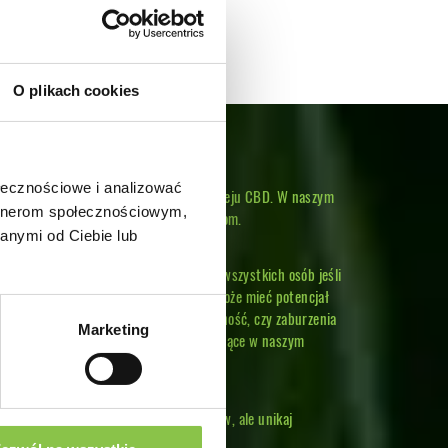
O plikach cookies
ołecznościowe i analizować
aktywnej). Zasada ta dotyczy również oleju CBD. W naszym
artnerom społecznościowym,
 który będzie odpowiadał Twoim potrzebom.
anymi od Ciebie lub
eż stosowany jako suplement diety, dla wszystkich osób jeśli
my śmiało powiedzieć, że roślina ta może mieć potencjał
na, Alzheimera, cierpiących na bezsenność, czy zaburzenia
Marketing
e poszczególne procesy życiowe, zachodzące w naszym
z również dodać go do potraw, i napojów, ale unikaj