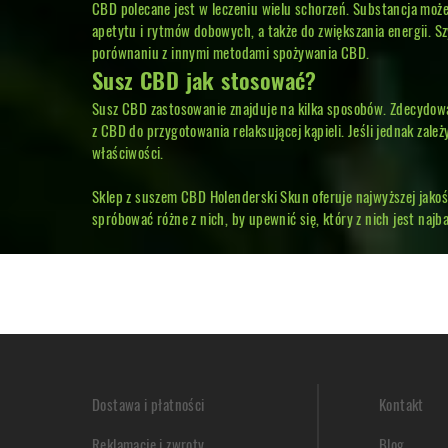
CBD polecane jest w leczeniu wielu schorzeń. Substancja może
apetytu i rytmów dobowych, a także do zwiększania energii. S
porównaniu z innymi metodami spożywania CBD.
Susz CBD jak stosować?
Susz CBD zastosowanie znajduje na kilka sposobów. Zdecydow
z CBD do przygotowania relaksującej kąpieli. Jeśli jednak zale
właściwości.
Sklep z suszem CBD
Holenderski Skun oferuje najwyższej jako
spróbować różne z nich, by upewnić się, który z nich jest najb
Dostawa i płatności
Kontakt
Reklamacje i zwroty
Blog