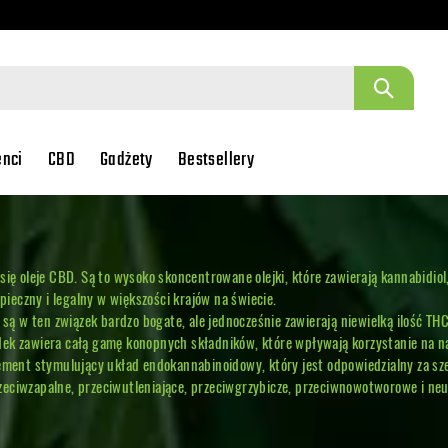
enci
CBD
Gadżety
Bestsellery
 oleje CBD. Są to wysoko skoncentrowane olejki, które zawierają kannabidiol, 
ieczny i legalny w większości krajów na świecie.
 w ten związek bardzo bogate, ale jednocześnie zawierają niewielką ilość THC. 
odek zawiera całą gamę konopnych składników, które wpływają korzystanie na n
plement stymulujący układ endokannabinoidowy, który jest odpowiedzialny za s
zeciwzapalne, przeciwutleniające, przeciwgrzybicze, przeciwnowotworowe i neur