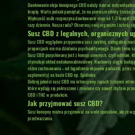
Dawkowanie oleju konopnego CBD należy dobrać indywidualnie do
kroplę. Warto jednak pamiętać, że na pierwsze efekty trzeba p
Większość osób rozpoczyna dawkowanie oleju od 1-3 kropel CBD
razy dziennie. Nasza rada? Obserwuj swój organizm i uzbrój się
Susz CBD z legalnych, organicznych u
Susz CBD wyglądem przypomina susz zwykłej, nielegalnej marih
proporcjach nie ma działania psychoaktywnego. Dzięki temu s
Susz CBD pozyskiwany jest z konopi siewnych, czyli odmian, k
stymuluje układ endokannabinoidowy. Naukowcy ciągle badają, 
różne zastosowania – od łagodzenia objawów padaczki, przez re
suplementy) na bazie CBD np. Epidiolex.
Dobrej jakości susz CBD ma intensywny zapach (stopień intensy
które wydają się pokruszone i zmielone czy nawet zbytnio prz
CBD i THC w produkcie.
Jak przyjmować susz CBD?
Susz konopny można przyjmować na wiele sposobów, ale ze wzgl
przetwarzania.