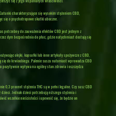
cieszyć się z jego wspaniałych właściwości.
. Gatunki charakteryzujące się wysokim stężeniem CBD,
iąc się o psychotropowe skutki uboczne.
Czas potrzebny do zauważenia efektów CBD jest jednym z
rzez dym bezpośrednio do płuc, gdzie natychmiast dostają się
ożywając olejki, kapsułki lub inne artykuły spożywcze z CBD,
ącą się do krwioobiegu. Palenie suszu natomiast wprowadza CBD
co pozytywnie wpływa na ogólny stan zdrowia i oszczędza
ie 0,3 procent stężenia THC są w pełni legalne. Czy susz CBD
ieci. Jednak dzieci potrzebują niższego stężenia i
ić wszelkie nieścisłości i upewnić się, że będzie on