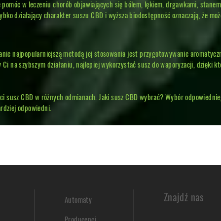
 pomóc w leczeniu chorób objawiających się bólem, lękiem, drgawkami, stanem
zybko działający charakter suszu CBD i wyższa biodostępność oznaczają, że moż
anie najpopularniejszą metodą jej stosowania jest przygotowywanie aromatycz
ży Ci na szybszym działaniu, najlepiej wykorzystać susz do waporyzacji, dzięki
ści susz CBD w różnych odmianach. Jaki susz CBD wybrać? Wybór odpowiedniego
ardziej odpowiedni.
Znajdź nas
Automaty
Producenci