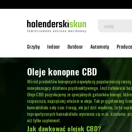
Grzyby
Indoor
Outdoor
Automaty
Produc
Oleje konopne CBD
Wśród produktów konopnych największą popularnością cieszą się
niewykazujący działania psychoaktywnego. Jest całkowicie bezp
Oleje CBD pozyskujemy ze specjalnych gatunków konopi, które są
rozpuszcza, najczęściej właśnie w oleju. Tak przygotowany śr
kannabidiolu cały czas trwają, ale już dziś wiadomo, że to su
teprapetycznych kannabidiolu wymienia się m.in. działania: pr
niż tylko suplement.
Jak dawkować olejek CBD?