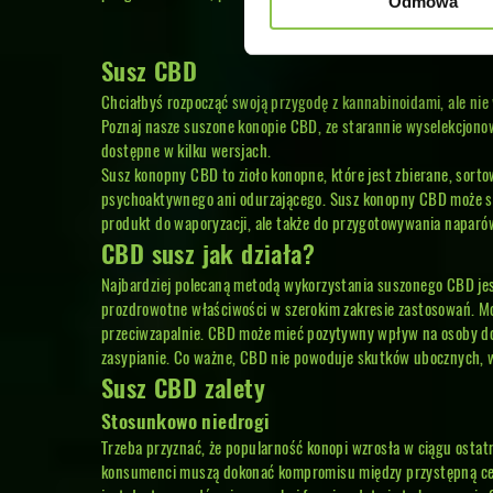
Odmowa
Susz CBD
Chciałbyś rozpocząć swoją przygodę z kannabinoidami, ale nie
Poznaj nasze
suszone konopie CBD
, ze starannie wyselekcjono
dostępne w kilku wersjach.
Susz konopny CBD to zioło konopne, które jest zbierane, sorto
psychoaktywnego ani odurzającego. Susz konopny CBD może słu
produkt do waporyzacji, ale także do przygotowywania naparów
CBD susz jak działa?
Najbardziej polecaną metodą wykorzystania suszonego CBD jes
prozdrowotne właściwości w szerokim zakresie zastosowań. Może
przeciwzapalnie. CBD może mieć pozytywny wpływ na osoby doś
zasypianie. Co ważne, CBD nie powoduje skutków ubocznych,
Susz CBD zalety
Stosunkowo niedrogi
Trzeba przyznać, że popularność konopi wzrosła w ciągu ostat
konsumenci muszą dokonać kompromisu między przystępną ceną 