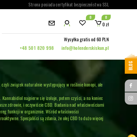
Strona posiada certyfikat bezpieczeństwa SSL
0
0
0 zł
Wysyłka gratis od 60 PLN
+48 501 820 998
info@holenderskiskun.pl
BLOG
czyli związek naturalnie występujący w roślinie konopi, ale
Kannabidiol najpierw się izoluje, potem czyści, a na koniec
asze zdrowie, i oczywiście CBD. Badania nad właściwościami
zereg funkcji w organizmie. Wśród właściwości
oaktywne. Specjaliści są zdania, że olej CBD to dużo więcej