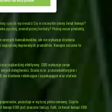
ezwól na wszystkie
yjemny sposób wprowadzi Cię w niezwykle cenny świat konopi?
iżanka pysznej, aromatycznej herbaty? Poznaj nasze produkty,
um cennych kannabinoidów, ale nie wykazuje działania
 i najczęściej kupowanych produktów. Konopie suszone to
 oraz najbardziej efektywny. CBD wykazuje swoje
innych dolegliwości. Działa m.in. przeciwbakteryjnie i
ma działanie relaksujące i uspokajające oraz ułatwia
-papierosów, pozostaje w wyższej półce cenowej. Często
 konopi CBD jest znacznie tańszy. Fakt, że kwiat konopi CBD