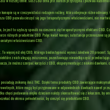
CBD w niższej cenie. Susz CBD cena jest bardzo przystępna i pozwala każdemu 
że konopie są w rzeczywistości rodzajem rośliny, która obejmuje różne odmiany
uszu CBD pozwala cieszyć się jego terapeutycznymi właściwościami, nie martw
o, że jest to szybszy sposób na cieszenie się terapeutycznymi efektami CBD. 
orze różnych produktów CBD. Paląc kwiat konopi, substancje przenoszone są p
spaniałymi właściwościami CBD.
 To więcej niż olej CBD, którego biodostępność wynosi zaledwie 20 procent. Sp
niektóre z nich ulegają zniszczeniu, pozostawiając niewielką część przedostaj
acza, że możesz czerpać korzyści z CBD, eksperymentując z niskimi dawkami, 
 posiadają znikomą ilość THC. Dzięki temu produkty CBD zawierające maksymaln
drowotnych, które mogą być przyjmowane w odpowiednich dawkach nawet przez dz
ku chęci podawania olejku dzieciom należy skonsultować się z lekarzem, by omów
oczekać do okresu pełnoletności, by cieszyć się produktami CBD.