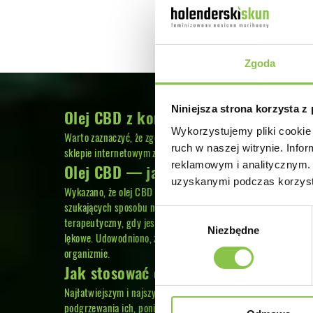
Zgoda
Niniejsza strona korzysta z
Olej CBD z konopi — czy jest legalny
Wykorzystujemy pliki cookie 
Warto zaznaczyć, że zgodnie z polskim prawem wszystkie prod
ruch w naszej witrynie. Inf
sklepie internetowym znajdziesz szeroką gamę legalnych olejó
reklamowym i analitycznym. 
Olej CBD — jakie ma właściwości?
uzyskanymi podczas korzysta
Wykazano, że olej CBD ma szeroki zakres korzyści zdrowotnych 
szukających sposobu na poprawę swojego ogólnego samopoczuci
Wybór
terapeutyczny, gdy jest odpowiednio dawkowana. Olej CBD, ja
Niezbędne
zgody
lękowe. Udowodniono, że olej konopny z zawartością CBD ma d
organizmie.
Jak stosować olejki CBD ?
Najłatwiejszym i najszybszym sposobem na stosowanie olejku CB
podgrzewania ich, ponieważ obróbka termiczna usuwa z oleju w