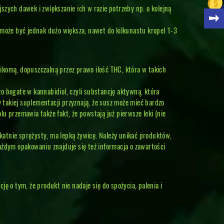
zych dawek i zwiększanie ich w razie potrzeby np. o kolejną
 może być jednak dużo większa, nawet do kilkunastu kropel 1-3
ikomą, dopuszczalną przez prawo ilość THC, która w takich
o bogate w kannabidiol, czyli substancję aktywną, która
takiej suplementacji przyznają, że susz może mieć bardzo
u przemawia także fakt, że powstają już pierwsze leki (nie
ikatnie sprężysty, ma lepką żywicę. Należy unikać produktów,
ażdym opakowaniu znajduje się też informacja o zawartości
o tym, że produkt nie nadaje się do spożycia, palenia i