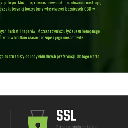
 zapalnym. Można jej również używać do regulowania nastroju,
esz skuteczniej korzystać z właściwości leczniczych CBD w
nych herbat i naparów. Możesz również użyć suszu konopnego
 któremu w krótkim czasie poczujesz jego niesamowite
 suszu zależy od indywidualnych preferencji, dlatego warto
SSL
Strona posiada certyfikat