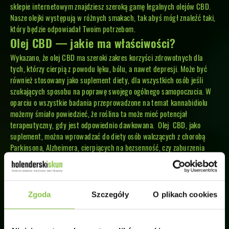
sklepie internetowym znajdziesz szeroką gamę legalnych olejów CBD.
Nasze olejki występują w różnych smakach, tak abyś mógł znaleźć taki,
który będzie odpowiadał Twoim potrzebom.
Olej CBD — jakie ma właściwości?
Wykazano, że olej CBD ma szeroki zakres korzyści zdrowotnych dla
tych, którzy cierpią z powodu lęku, bólu, a nawet depresji. Może być
również stosowany jako suplement diety, dla wszystkich osób jeśli
szukających sposobu na poprawę swojego ogólnego samopoczucia. W
oparciu o wszystkie badania przeprowadzone na temat kannabidiolu
możemy śmiało powiedzieć, że roślina ta może mieć potencjał
terapeutyczny, gdy jest odpowiednio dawkowana. Olej CBD, jako
suplement, można wprowadzać do diety osób walczących z chorobą
Parkinsona, Alzheimera, cierpiących na bezsenność, czy zaburzenia
lękowe. Udowodniono, że olej konopny z zawartością CBD ma
dobroczynne działanie na układ endokannabinoidowy, który stymuluje
i reguluje poszczególne procesy życiowe, zachodzące w naszym
organizmie.
Zgoda
Szczegóły
O plikach cookies
Jak stosować olejki CBD ?
Najłatwiejszym i najszybszym sposobem na stosowanie olejku CBD jest