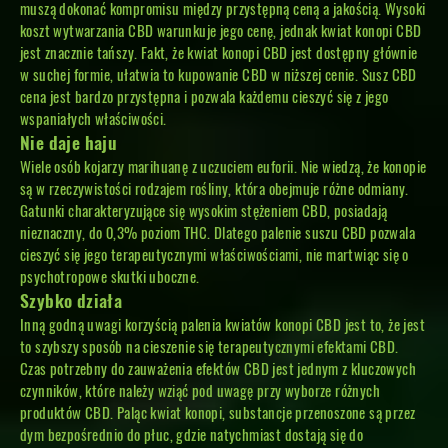
muszą dokonać kompromisu między przystępną ceną a jakością. Wysoki
koszt wytwarzania CBD warunkuje jego cenę, jednak kwiat konopi CBD
jest znacznie tańszy. Fakt, że kwiat konopi CBD jest dostępny głównie
w suchej formie, ułatwia to kupowanie CBD w niższej cenie. Susz CBD
cena jest bardzo przystępna i pozwala każdemu cieszyć się z jego
wspaniałych właściwości.
Nie daje haju
Wiele osób kojarzy marihuanę z uczuciem euforii. Nie wiedzą, że konopie
są w rzeczywistości rodzajem rośliny, która obejmuje różne odmiany.
Gatunki charakteryzujące się wysokim stężeniem CBD, posiadają
nieznaczny, do 0,3% poziom THC. Dlatego palenie suszu CBD pozwala
cieszyć się jego terapeutycznymi właściwościami, nie martwiąc się o
psychotropowe skutki uboczne.
Szybko działa
Inną godną uwagi korzyścią palenia kwiatów konopi CBD jest to, że jest
to szybszy sposób na cieszenie się terapeutycznymi efektami CBD.
Czas potrzebny do zauważenia efektów CBD jest jednym z kluczowych
czynników, które należy wziąć pod uwagę przy wyborze różnych
produktów CBD. Paląc kwiat konopi, substancje przenoszone są przez
dym bezpośrednio do płuc, gdzie natychmiast dostają się do