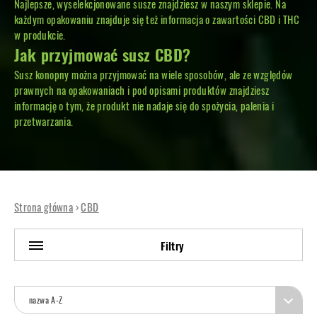
Najlepsze, wyselekcjonowane susze znajdziesz w naszym sklepie. Na
każdym opakowaniu znajduje się też informacja o zawartości CBD i THC
w produkcie.
Jak przyjmować susz CBD?
Susz konopny można przyjmować na wiele sposobów, ale ze względów
prawnych na opakowaniach i pod opisami produktów znajdziesz
informację o tym, że produkt nie nadaje się do spożycia, palenia i
przetwarzania.
Strona główna
›
CBD
Filtry
nazwa A-Z