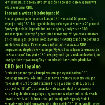
krwioobiegu. Jest to najszybszy sposób na cieszenie się wspaniałymi
właściwościami CBD.
Zapewnia wyższą biodostępność
Biodostępność palenia suszu konopi CBD wynosi aż 50 procent. To
więcej niż olej CBD, którego biodostępność wynosi zaledwie 20 procent.
Spożywając olejki, kapsułki lub inne artykuły spożywcze z CBD,
substancja musi przejść przez układ trawienny. W tym czasie niektóre
z nich ulegają zniszczeniu, pozostawiając niewielką część przedostającą
się do krwioobiegu. Palenie suszu natomiast wprowadza CBD
bezpośrednio do płuc i krwioobiegu. Wyższa biodostępność oznacza, że
możesz czerpać korzyści z CBD, eksperymentując z niskimi dawkami, co
pozytywnie wpływa na ogólny stan zdrowia i oszczędza pieniądze.
CBD jest legalne
Produkty pochodzące z konopi zawierające wysoki poziom CBD,
posiadają znikomą ilość THC. Dzięki temu produkty CBD zawierające
maksymalnie 0,3 procent stężenia THC są w pełni legalne. Czy susz
CBD jest od 18 lat? CBD posiada wiele wspaniałych właściwości
zdrowotnych, które mogą być przyjmowane w odpowiednich dawkach
nawet przez dzieci. Jednak dzieci potrzebują niższego stężenia i
zdecydowanie lepiej sprawdza się u nich olejek CBD. W przypadku chęci