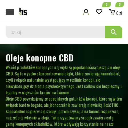
0
0
0 zł
Oleje konopne CBD
Wśród produktów konopnych największą popularnością cieszą się oleje
CBD. Są to wysoko skoncentrowane olejki, które zawierają kannabidiol,
czyli związek naturalnie występujący w roślinie konopi, ale
niewykazujący działania psychoaktywnego. Jest całkowicie bezpieczny i
legalny w większości krajów na świecie.
Oleje CBD pozyskujemy ze specjalnych gatunków konopi, które są w ten
związek bardzo bogate, ale jednocześnie zawierają niewielką ilość THC.
Kannabidiol najpierw się izoluje, potem czyści, a na koniec rozpuszcza,
najczęściej właśnie w oleju. Tak przygotowany środek zawiera całą
gamę konopnych składników, które wpływają korzystanie na nasze