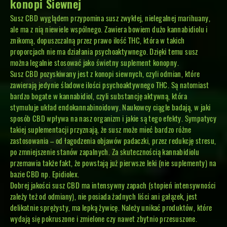
konopi Siewnej
Susz CBD wyglądem przypomina susz zwykłej, nielegalnej marihuany,
ale ma z nią niewiele wspólnego. Zawiera bowiem dużo kannabidiolu i
znikomą, dopuszczalną przez prawo ilość THC, która w takich
proporcjach nie ma działania psychoaktywnego. Dzięki temu susz
można legalnie stosować jako świetny suplement konopny.
Susz CBD pozyskiwany jest z konopi siewnych, czyli odmian, które
zawierają jedynie śladowe ilości psychoaktywnego THC. Są natomiast
bardzo bogate w kannabidiol, czyli substancję aktywną, która
stymuluje układ endokannabinoidowy. Naukowcy ciągle badają, w jaki
sposób CBD wpływa na nasz organizm i jakie są tego efekty. Sympatycy
takiej suplementacji przyznają, że susz może mieć bardzo różne
zastosowania – od łagodzenia objawów padaczki, przez redukcję stresu,
po zmniejszenie stanów zapalnych. Za skutecznością kannabidiolu
przemawia także fakt, że powstają już pierwsze leki (nie suplementy) na
bazie CBD np. Epidiolex.
Dobrej jakości susz CBD ma intensywny zapach (stopień intensywności
zależy też od odmiany), nie posiada żadnych liści ani gałązek, jest
delikatnie sprężysty, ma lepką żywicę. Należy unikać produktów, które
wydają się pokruszone i zmielone czy nawet zbytnio przesuszone.