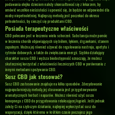
podawania olejku dzieciom należy skonsultować się z lekarzem, by
omówić wszelkie nieścisłości i upewnić się, że będzie on odpowiedni dla
osoby niepełnoletniej. Najlepszą metodą jest poczekać do okresu
pełnoletności, by cieszyć się produktami CBD.
Posiada terapeutyczne właściwości
CBD polecane jest w leczeniu wielu schorzeń. Substancja może pomóc
w leczeniu chorób objawiających się bólem, lękiem, drgawkami, stanem
zapalnym. Można jej również używać do regulowania nastroju, apetytu i
rytmów dobowych, a także do zwiększania energii. Szybko działający
charakter suszu CBD i wyższa biodostępność oznaczają, że możesz
skuteczniej korzystać z właściwości leczniczych CBD w porównaniu z
innymi metodami spożywania CBD.
Susz CBD jak stosować?
Susz CBD zastosowanie znajduje na kilka sposobów. Zdecydowanie
najpopularniejszą metodą jej stosowania jest przygotowywanie
aromatycznych herbat i naparów. Możesz również użyć suszu
konopnego z CBD do przygotowania relaksującej kąpieli. Jeśli jednak
zależy Ci na szybszym działaniu, najlepiej wykorzystać susz do
waporyzacji, dzięki któremu w krótkim czasie poczujesz jego