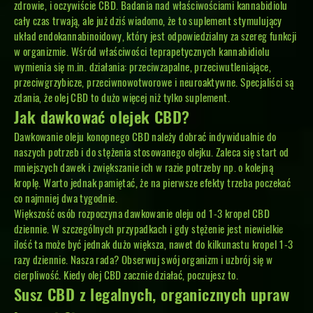
zdrowie, i oczywiście CBD. Badania nad właściwościami kannabidiolu
cały czas trwają, ale już dziś wiadomo, że to suplement stymulujący
układ endokannabinoidowy, który jest odpowiedzialny za szereg funkcji
w organizmie. Wśród właściwości teprapetycznych kannabidiolu
wymienia się m.in. działania: przeciwzapalne, przeciwutleniające,
przeciwgrzybicze, przeciwnowotworowe i neuroaktywne. Specjaliści są
zdania, że olej CBD to dużo więcej niż tylko suplement.
Jak dawkować olejek CBD?
Dawkowanie oleju konopnego CBD należy dobrać indywidualnie do
naszych potrzeb i do stężenia stosowanego olejku. Zaleca się start od
mniejszych dawek i zwiększanie ich w razie potrzeby np. o kolejną
kroplę. Warto jednak pamiętać, że na pierwsze efekty trzeba poczekać
co najmniej dwa tygodnie.
Większość osób rozpoczyna dawkowanie oleju od 1-3 kropel CBD
dziennie. W szczególnych przypadkach i gdy stężenie jest niewielkie
ilość ta może być jednak dużo większa, nawet do kilkunastu kropel 1-3
razy dziennie. Nasza rada? Obserwuj swój organizm i uzbrój się w
cierpliwość. Kiedy olej CBD zacznie działać, poczujesz to.
Susz CBD z legalnych, organicznych upraw