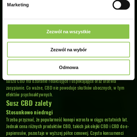
waporyzacji, ale także do przygotowywania naparów, inhalacji i
Marketing
dodawania do potraw.
CBD susz jak działa?
Najbardziej polecaną metodą wykorzystania suszonego CBD jest
Zezwól na wszystkie
waporyzacja. Jest to najszybszy sposób na poczucie wspaniałych
właściwości oraz najbardziej efektywny. CBD wykazuje swoje
prozdrowotne właściwości w szerokim zakresie zastosowań. Może
Zezwól na wybór
leczyć bóle różnego pochodzenia oraz łagodzić objawy wielu chorób,
alergii i innych dolegliwości. Działa m.in. przeciwbakteryjnie i
przeciwzapalnie. CBD może mieć pozytywny wpływ na osoby
Odmowa
doświadczające przewlekłego stresu, nerwicy czy depresji. Stosowanie
suszu CBD ma działanie relaksujące i uspokajające oraz ułatwia
zasypianie. Co ważne, CBD nie powoduje skutków ubocznych, w tym
efektów psychoaktywnych.
Susz CBD zalety
Stosunkowo niedrogi
Trzeba przyznać, że popularność konopi wzrosła w ciągu ostatnich lat.
Jednak cena różnych produktów CBD, takich jak olejki CBD i CBD do e-
papierosów, pozostaje w wyższej półce cenowej. Często konsumenci