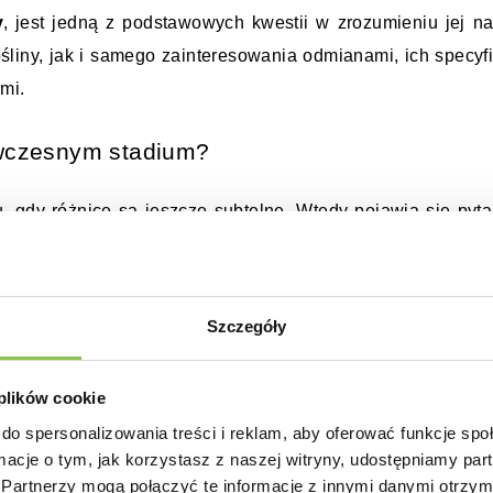
y
, jest jedną z podstawowych kwestii w zrozumieniu jej nat
śliny, jak i samego zainteresowania odmianami, ich specyfi
mi.
 wczesnym stadium?
, gdy różnice są jeszcze subtelne. Wtedy pojawia się pyta
adium
. To etap, który wymaga cierpliwości, dokładności i u
wsze oznaki płci nie są jeszcze bardzo wyraźne. 
Dl
wności, ale właśnie wtedy zaczyna budować się prak
Szczegóły
rza w stronę formy żeńskiej, czy męskiej.
a. Przy węzłach łodygi zaczynają pojawiać się drobne str
 plików cookie
nić płeć. 
Konopia męska
 tworzy niewielkie, kuliste zawiązk
do spersonalizowania treści i reklam, aby oferować funkcje sp
ormacje o tym, jak korzystasz z naszej witryny, udostępniamy p
we. Natomiast 
żeńska marihuana
 rozwija cienkie, delikatne 
Partnerzy mogą połączyć te informacje z innymi danymi otrzym
ych znaków żeńskiej płci. To właśnie te drobne różnice dec