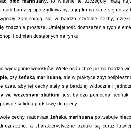
nać płeć marihuany
, to właśnie te szczegóły mają najw
posób bardziej uporządkowany, a jej forma staje się coraz b
gnały zamieniają się w bardzo czytelne cechy, dzięki 
się znacznie prostsze. Umiejętność dostrzeżenia tych eleme
nopi i odmian dostępnych na rynku.
kie wyciąganie wniosków. Wiele osób chce już na bardzo w
pie
, czy 
żeńską marihuanę
, ale w praktyce zbyt pośpieszn
 czas, aby jej cechy stały się bardziej widoczne i jednoz
any we wczesnym stadium
, jest bardzo pomocna, jednak 
aprawdę solidną podstawę do oceny.
woje cechy, natomiast 
żeńska marihuana
 potrzebuje nieco
dnoznaczne, a charakterystyczne oznaki są coraz łatwiej