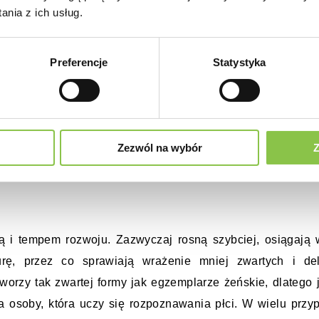
nia z ich usług.
 na pytanie, 
jak rozpoznać płeć marihuany
 w praktyce, a n
Preferencje
Statystyka
 widoczne i łatwiejsze do rozpoznania. Właśnie wtedy pyt
oblemem, a staje się naturalną częścią obserwacji. Osoba
na dostrzegać nie tylko pojedyncze znaki, ale też ogólny sp
raz 
marihuana żeńska
. Taka wiedza daje większą pewn
Zezwól na wybór
Z
łożoność konopi jako gatunku.
 i tempem rozwoju. Zazwyczaj rosną szybciej, osiągają w
rę, przez co sprawiają wrażenie mniej zwartych i delik
tworzy tak zwartej formy jak egzemplarze żeńskie, dlatego 