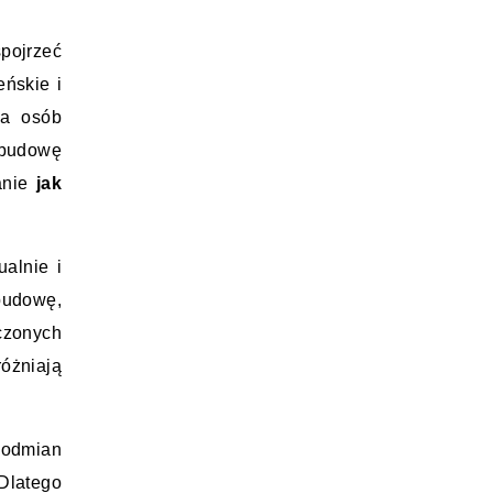
pojrzeć 
ńskie i 
a osób 
budowę 
anie 
jak 
alnie i 
budowę, 
czonych 
osób, ale z czasem stają się czytelne również dla początkujących. Im lepiej rozumie się cechy, które wyróżniają 
 odmian 
Dlatego 