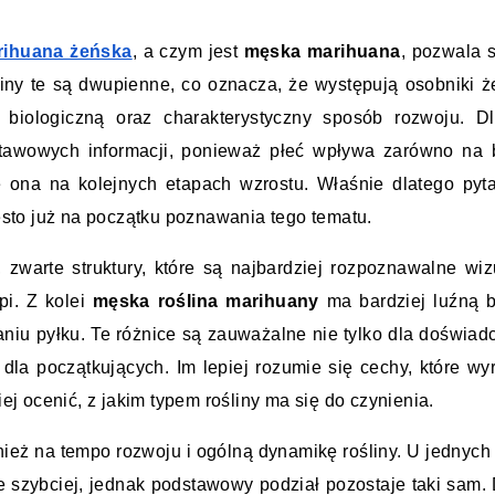
rihuana żeńska
, a czym jest 
męska marihuana
, pozwala s
ny te są dwupienne, co oznacza, że występują osobniki że
biologiczną oraz charakterystyczny sposób rozwoju. Dl
stawowych informacji, ponieważ płeć wpływa zarówno na 
ię ona na kolejnych etapach wzrostu. Właśnie dlatego pyt
zęsto już na początku poznawania tego tematu.
, zwarte struktury, które są najbardziej rozpoznawalne wizu
i. Z kolei 
męska roślina marihuany
 ma bardziej luźną 
zaniu pyłku. Te różnice są zauważalne nie tylko dla doświad
wiej ocenić, z jakim typem rośliny ma się do czynienia.
nież na tempo rozwoju i ogólną dynamikę rośliny. U jednych
e szybciej, jednak podstawowy podział pozostaje taki sam. 