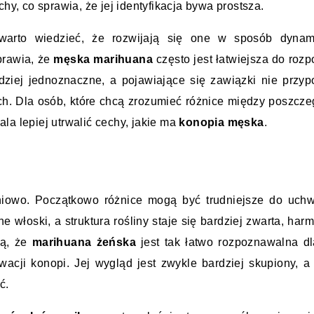
hy, co sprawia, że jej identyfikacja bywa prostsza.
warto wiedzieć, że rozwijają się one w sposób dynami
rawia, że 
męska marihuana
 często jest łatwiejsza do rozp
dziej jednoznaczne, a pojawiające się zawiązki nie przyp
h. Dla osób, które chcą zrozumieć różnice między poszcze
a lepiej utrwalić cechy, jakie ma 
konopia męska
.
pniowo. Początkowo różnice mogą być trudniejsze do uchwy
włoski, a struktura rośliny staje się bardziej zwarta, harmo
ą, że 
marihuana żeńska
 jest tak łatwo rozpoznawalna dl
cji konopi. Jej wygląd jest zwykle bardziej skupiony, a 
ć.