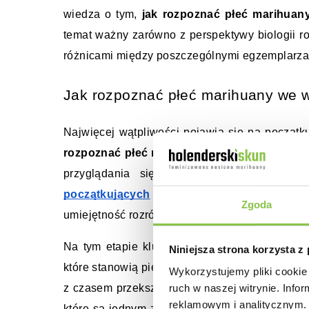
wiedza o tym, 
jak rozpoznać płeć marihuan
temat ważny zarówno z perspektywy biologii ro
różnicami między poszczególnymi egzemplarza
Jak rozpoznać płeć marihuany we
Najwięcej wątpliwości pojawia się na początku
rozpoznać płeć marihuany we wczesnym st
przyglądania się detalom, ponieważ pier
początkujących
 może to być moment niepe
Zgoda
umiejętność rozróżniania, czy dana roślina zmie
Na tym etapie kluczowa jest uważna obserwacj
Niniejsza strona korzysta z
które stanowią pierwszy sygnał pozwalający oce
Wykorzystujemy pliki cookie 
ruch w naszej witrynie. Inf
z czasem przekształcają się w woreczki pyłko
reklamowym i analitycznym. 
które są jednym z najbardziej charakterystyczn