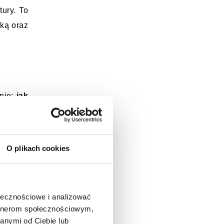
ury. To 
ką oraz 
nie: 
jak 
ważnego 
a osób 
tyczna 
O plikach cookies
uktury, 
i, które 
ołecznościowe i analizować
artnerom społecznościowym,
włoski, 
anymi od Ciebie lub
ydują o 