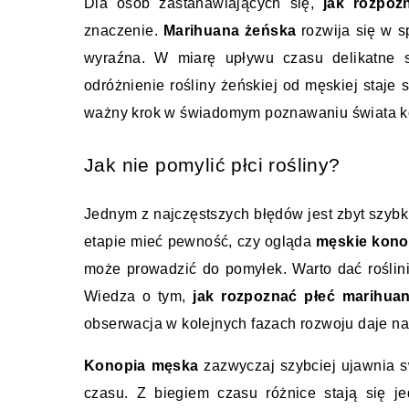
Dla osób zastanawiających się, 
jak rozpoz
znaczenie. 
Marihuana żeńska
 rozwija się w s
wyraźna. W miarę upływu czasu delikatne sy
odróżnienie rośliny żeńskiej od męskiej staje 
ważny krok w świadomym poznawaniu świata ko
Jak nie pomylić płci rośliny?
Jednym z najczęstszych błędów jest zbyt szyb
etapie mieć pewność, czy ogląda 
męskie kono
może prowadzić do pomyłek. Warto dać roślinie
Wiedza o tym, 
jak rozpoznać płeć marihu
obserwacja w kolejnych fazach rozwoju daje n
Konopia męska
 zazwyczaj szybciej ujawnia s
czasu. Z biegiem czasu różnice stają się je