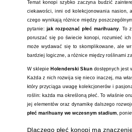
Temat konopi szybko zaczyna budzić zaintere
ciekawości, inni od kolekcjonowania nasion, a 
czego wynikają różnice między poszczególny
pytanie: 
jak rozpoznać płeć marihuany
. To 
poruszać się po świecie konopi, rozumieć ich 
może wydawać się to skomplikowane, ale wra
bardziej logiczne, a różnice między roślinami 
W sklepie 
Holenderski Skun
 dostępnych jest 
Każda z nich rozwija się nieco inaczej, ma wł
który przyciąga uwagę kolekcjonerów i pasjona
roślin: każda ma określoną płeć. To właśnie o
jej elementów oraz dynamikę dalszego rozwoj
płeć marihuany we wczesnym stadium
, poni
Dlaczego płeć konopi ma znaczeni