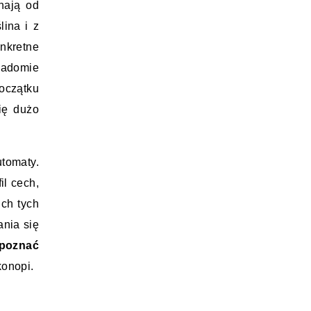
ają od 
ina i z 
kretne 
adomie 
oczątku 
ę dużo 
tomaty. 
l cech, 
ch tych 
nia się 
poznać 
konopi.