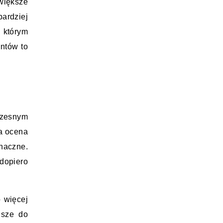
iększe 
ardziej 
którym 
ntów to 
czesnym 
a ocena 
naczne. 
dopiero 
 więcej 
sze do 