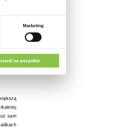
ie tylko 
Marketing
anie 
jak 
, która 
osób, w 
ość, a 
ezwól na wszystkie
iększą 
atniej 
już sam 
ogólny pokrój może być istotną wskazówką dla osoby, która uczy się rozpoznawania płci. W wielu przypadkach 