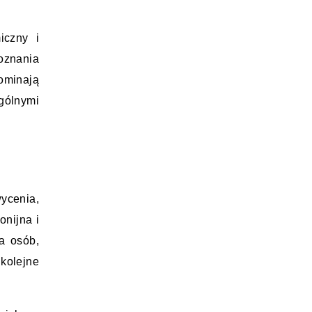
czny i 
oznania 
ominają 
gólnymi 
cenia, 
nijna i 
a osób, 
kolejne 