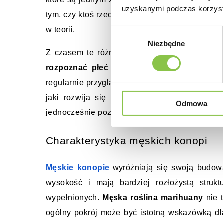
uzyskanymi podczas korzysta
tym, czy ktoś rzeczywiście potrafi odpowiedzieć
w teorii.
Wybór
Niezbędne
zgody
Z czasem te różnice stają się coraz bardziej
rozpoznać płeć marihuany
 przestaje być pr
regularnie przygląda się budowie rośliny, zaczy
jaki rozwija się 
męska roślina marihuany
 o
Odmowa
jednocześnie pozwala jeszcze lepiej docenić z
Charakterystyka męskich konopi
Męskie konopie
 wyróżniają się swoją budową
wysokość i mają bardziej rozłożystą struktu
wypełnionych. 
Męska roślina marihuany
 nie 