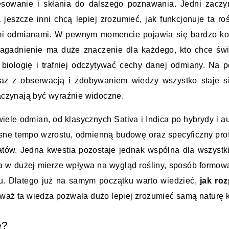
sowanie i skłania do dalszego poznawania. Jedni zaczyn
jeszcze inni chcą lepiej zrozumieć, jak funkcjonuje ta rośl
mi odmianami. W pewnym momencie pojawia się bardzo kon
zagadnienie ma duże znaczenie dla każdego, kto chce świ
biologię i trafniej odczytywać cechy danej odmiany. Na p
z z obserwacją i zdobywaniem wiedzy wszystko staje si
zaczynają być wyraźnie widoczne.
wiele odmian, od klasycznych Sativa i Indica po hybrydy i au
asne tempo wzrostu, odmienną budowę oraz specyficzny profi
tów. Jedna kwestia pozostaje jednak wspólna dla wszystki
na w dużej mierze wpływa na wygląd rośliny, sposób formowa
u. Dlatego już na samym początku warto wiedzieć, 
jak roz
eważ ta wiedza pozwala dużo lepiej zrozumieć samą naturę 
e?