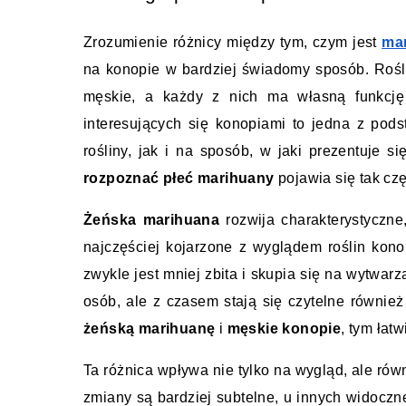
Zrozumienie różnicy między tym, czym jest 
ma
na konopie w bardziej świadomy sposób. Rośli
męskie, a każdy z nich ma własną funkcję 
interesujących się konopiami to jedna z pod
rośliny, jak i na sposób, w jaki prezentuje s
rozpoznać płeć marihuany
 pojawia się tak c
Żeńska marihuana
 rozwija charakterystyczne
najczęściej kojarzone z wyglądem roślin konop
zwykle jest mniej zbita i skupia się na wytwar
żeńską marihuanę
 i 
męskie konopie
, tym łat
Ta różnica wpływa nie tylko na wygląd, ale rów
zmiany są bardziej subtelne, u innych widoczn