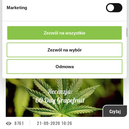
Marketing
Zezwól na wszystkie
Czytaj
8137
21-09-2020 09:46
Zezwól na wybór
Najsmaczniejsze owocowe szczepy
Rośliny konopi oferują szeroki wybór aromatów i smaków, a
Odmowa
każdy szczep...
Czytaj
8761
21-09-2020 10:26