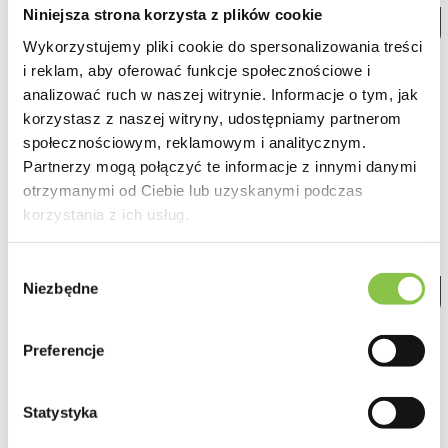
Niniejsza strona korzysta z plików cookie
Czytaj
Wykorzystujemy pliki cookie do spersonalizowania treści
19260
21-09-2020 09:02
i reklam, aby oferować funkcje społecznościowe i
analizować ruch w naszej witrynie. Informacje o tym, jak
Najmniej cuchnące odmiany marihuany
korzystasz z naszej witryny, udostępniamy partnerom
Wiemy, że każdy szanujący się koneser marihuany kocha jej
społecznościowym, reklamowym i analitycznym.
zapach, ale przy końcu sezonu...
Partnerzy mogą połączyć te informacje z innymi danymi
otrzymanymi od Ciebie lub uzyskanymi podczas
korzystania z ich usług.
Wybór
Niezbędne
zgody
Czytaj
5480
21-09-2020 09:31
Preferencje
Nasiona marihuany o najwyższej zawartości CBD
Terapia
medyczną marihuaną
jest jednym z najczęściej
Statystyka
poruszanych...