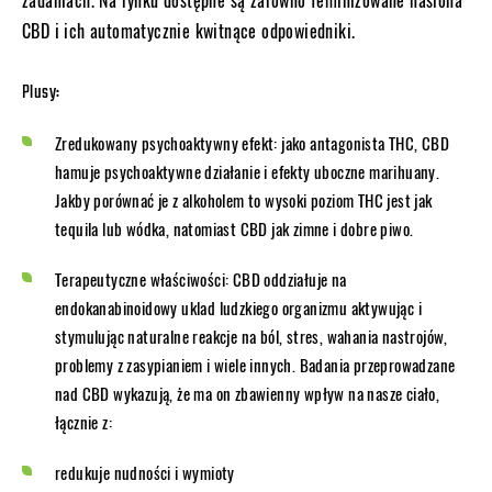
zadaniach. Na rynku dostępne są zarówno feminizowane nasiona
CBD i ich automatycznie kwitnące odpowiedniki.
Plusy:
Zredukowany psychoaktywny efekt: jako antagonista THC, CBD
hamuje psychoaktywne działanie i efekty uboczne marihuany.
Jakby porównać je z alkoholem to wysoki poziom THC jest jak
tequila lub wódka, natomiast CBD jak zimne i dobre piwo.
Terapeutyczne właściwości: CBD oddziałuje na
endokanabinoidowy uklad ludzkiego organizmu aktywując i
stymulując naturalne reakcje na ból, stres, wahania nastrojów,
problemy z zasypianiem i wiele innych. Badania przeprowadzane
nad CBD wykazują, że ma on zbawienny wpływ na nasze ciało,
łącznie z:
redukuje nudności i wymioty