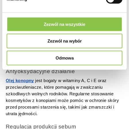
pomagają nawilżyć skórę. Te substancje mogą również
pomóc w zatrzymywaniu wody w skórze, zapewniając
długotrwałe nawilżenie.
Zezwól na wszystkie
Przeciwzapalne działanie
Konopie zawierają kannabinoidy, takie jak CBD, które
Zezwól na wybór
posiadają właściwości przeciwzapalne. Stosowanie
kosmetyków z konopiami może pomóc w łagodzeniu
Odmowa
stanów zapalnych skóry, takich jak trądzik czy łuszczyca.
Antyoksydacyjne działanie
Olej konopny
jest bogaty w witaminy A, C i E oraz
przeciwutleniacze, które pomagają w zwalczaniu
szkodliwych wolnych rodników. Regularne stosowanie
kosmetyków z konopiami może pomóc w ochronie skóry
przed procesami starzenia się, takimi jak zmarszczki i
utrata jędrności.
Regulacja produkcji sebum