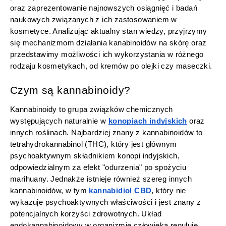
oraz zaprezentowanie najnowszych osiągnięć i badań
naukowych związanych z ich zastosowaniem w
kosmetyce. Analizując aktualny stan wiedzy, przyjrzymy
się mechanizmom działania kanabinoidów na skórę oraz
przedstawimy możliwości ich wykorzystania w różnego
rodzaju kosmetykach, od kremów po olejki czy maseczki.
Czym są kannabinoidy?
Kannabinoidy to grupa związków chemicznych
występujących naturalnie w
konopiach indyjskich
oraz
innych roślinach. Najbardziej znany z kannabinoidów to
tetrahydrokannabinol (THC), który jest głównym
psychoaktywnym składnikiem konopi indyjskich,
odpowiedzialnym za efekt "odurzenia" po spożyciu
marihuany. Jednakże istnieje również szereg innych
kannabinoidów, w tym
kannabidiol CBD
, który nie
wykazuje psychoaktywnych właściwości i jest znany z
potencjalnych korzyści zdrowotnych. Układ
endokannabinoidowy w organizmie człowieka reguluje