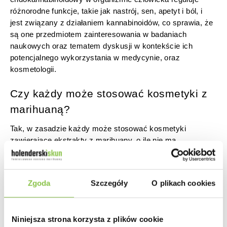
różnorodne funkcje, takie jak nastrój, sen, apetyt i ból, i
jest związany z działaniem kannabinoidów, co sprawia, że ​​
są one przedmiotem zainteresowania w badaniach
naukowych oraz tematem dyskusji w kontekście ich
potencjalnego wykorzystania w medycynie, oraz
kosmetologii.
Czy każdy może stosować kosmetyki z
marihuaną?
Tak, w zasadzie każdy może stosować kosmetyki
zawierające ekstrakty z marihuany, o ile nie ma
przeciwwskazań zdrowotnych lub alergii na składniki
aktywne. Wiele produktów kosmetycznych opartych na
konopiach zawiera kannabidiol (CBD), który jest jednym z
Zgoda
Szczegóły
O plikach cookies
głównych związków aktywnych występujących w
marihuanie, ale nie posiada psychoaktywnych właściwości
tetrahydrokannabinolu (THC). CBD posiada właściwości
Niniejsza strona korzysta z plików cookie
przeciwzapalne, przeciwutleniające i nawilżające, co