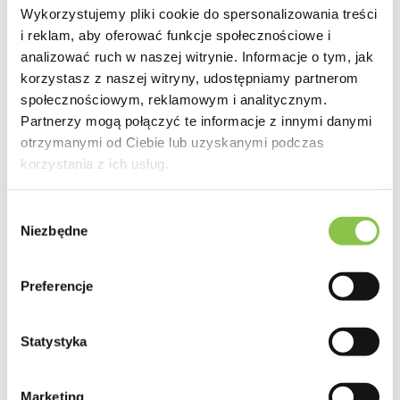
sprawia, że jest atrakcyjnym składnikiem w produktach do
Wykorzystujemy pliki cookie do spersonalizowania treści
pielęgnacji skóry i włosów. Jednakże, przed rozpoczęciem
i reklam, aby oferować funkcje społecznościowe i
stosowania kosmetyków z marihuaną, zaleca się
analizować ruch w naszej witrynie. Informacje o tym, jak
konsultację z dermatologiem, szczególnie jeśli masz
korzystasz z naszej witryny, udostępniamy partnerom
wrażliwą skórę lub skłonności do alergii, aby uniknąć
społecznościowym, reklamowym i analitycznym.
potencjalnych reakcji lub podrażnień.
Partnerzy mogą połączyć te informacje z innymi danymi
otrzymanymi od Ciebie lub uzyskanymi podczas
Naturalne kosmetyki z konopi —
korzystania z ich usług.
właściwości
Wybór
Konopie są znane ze swoich licznych właściwości
Niezbędne
zgody
zdrowotnych i kosmetycznych.
Kosmetyki z konopi
cieszą się coraz większą popularnością, ze względu na
naturalne składniki i potencjalne korzyści dla skóry. Oto
Preferencje
kilka właściwości naturalnych kosmetyków z konopi:
Nawilżenie i odżywienie
Statystyka
Olej konopny jest bogaty w kwasy tłuszczowe, takie jak
kwas oleinowy, linolowy i gamma-linolenowy, które
Marketing