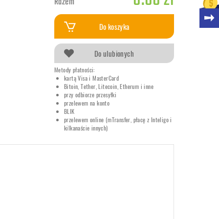
0.00 zł
Razem
Do koszyka
Do ulubionych
Metody płatności:
kartą Visa i MasterCard
Bitoin, Tether, Litecoin, Etherum i inne
przy odbiorze przesyłki
przelewem na konto
BLIK
przelewem online (mTransfer, płacę z Inteligo i
kilkanaście innych)