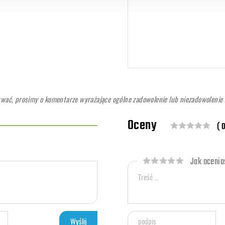
ć, prosimy o komentarze wyrażające ogólne zadowolenie lub niezadowolenie z
Oceny
( 0
Jak ocenias