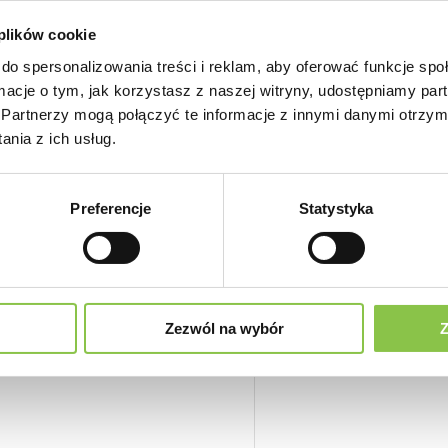
iomie około 20%.
 plików cookie
Odmiana o pod
do spersonalizowania treści i reklam, aby oferować funkcje sp
Nie
waty
, często porównywany do
ormacje o tym, jak korzystasz z naszej witryny, udostępniamy p
Partnerzy mogą połączyć te informacje z innymi danymi otrzym
Nasiona marih
ujący.
nia z ich usług.
Tak
Preferencje
Statystyka
Zezwól na wybór
Z