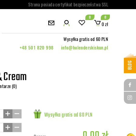
Strona posiada certyfikat bezpieczeństwa SSL
0
0
0 zł
Wysyłka gratis od 60 PLN
+48 501 820 998
info@holenderskiskun.pl
BLOG
& Cream
ntarze (0)
Wysyłka gratis od 60 PLN