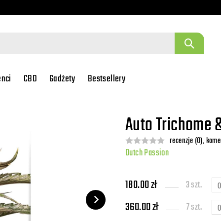
enci
CBD
Gadżety
Bestsellery
Auto Trichome 
recenzje (0), kome
Dutch Passion
180.00 zł
3 szt.
360.00 zł
7 szt.