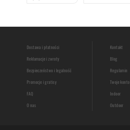
Dostawa i płatności
Kontakt
Reklamacje i zwroty
Blog
Bezpieczeństwo i legalność
Regulamin
Promocje i gratisy
Twoje konto
FAQ
Indoor
O nas
Outdoor