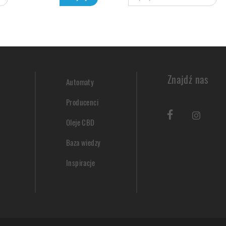
Znajdź nas
Automaty
Producenci
Oleje CBD
Baza wiedzy
Inspiracje