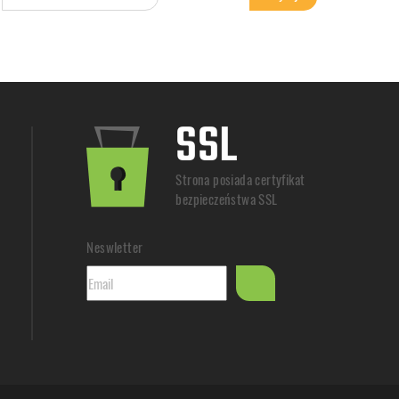
SSL
Strona posiada certyfikat
bezpieczeństwa SSL
Neswletter