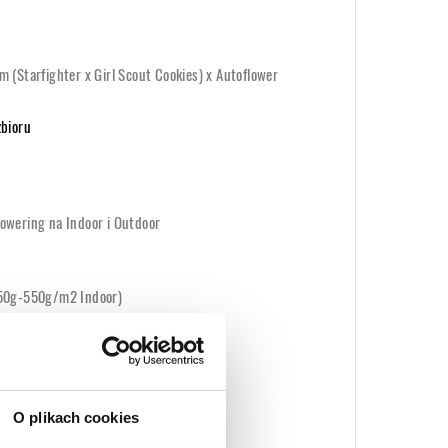
 (Starfighter x Girl Scout Cookies) x Autoflower
zbioru
owering na Indoor i Outdoor
450g-550g/m2 Indoor)
or
0cm)
O plikach cookies
abinoidów THC, CBD...