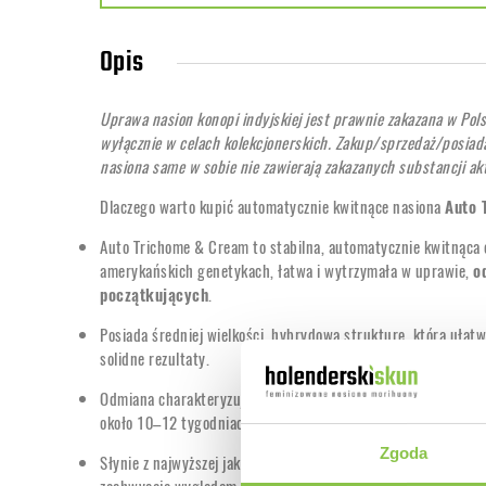
Opis
Uprawa nasion konopi indyjskiej jest prawnie zakazana w Pol
wyłącznie w celach kolekcjonerskich. Zakup/sprzedaż/posiada
nasiona same w sobie nie zawierają zakazanych substancji a
Dlaczego warto kupić automatycznie kwitnące nasiona
Auto 
Auto Trichome & Cream to stabilna, automatycznie kwitnąca 
amerykańskich genetykach, łatwa i wytrzymała w uprawie,
o
początkujących
.
Posiada średniej wielkości, hybrydową strukturę, która ułatw
solidne rezultaty.
Odmiana charakteryzuje się stosunkowo krótkim cyklem wzros
około 10–12 tygodniach od wykiełkowania.
Zgoda
Słynie z najwyższej jakości pąków pokrytych
bardzo grubą w