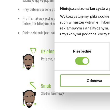
zachwycają wyglądem i mocą.
Przy dobrej uprawie pąki mogą osiągać zawartość THC na poz
Niniejsza strona korzysta z
Wykorzystujemy pliki cookie 
Profil smakowy jest wyjątkowy –
słodki, kremowy i ciasto
ruch w naszej witrynie. Inf
lodów lub bitej śmietany.
reklamowym i analitycznym. 
Efekt działania jest potężny, a jednocześnie przyjemnie relaks
uzyskanymi podczas korzysta
Wybór
Działanie
Niezbędne
zgody
Potężne, relaksujące
Odmowa
Smak
Słodki, kremowy