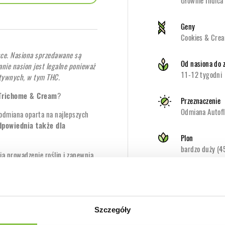
Głównie Indica
Geny
Cookies & Cream
sce. Nasiona sprzedawane są
Od nasiona do 
nie nasion jest legalne ponieważ
11-12 tygodni
ktywnych, w tym THC.
Trichome & Cream
?
Przeznaczenie
Odmiana Autofl
odmiana oparta na najlepszych
dpowiednia także dla
Plon
bardzo duży (
ia prowadzenie roślin i zapewnia
Wysokość Indo
tu i jest gotowa do zbiorów po
Średnie (do 13
Szczegóły
Zawartość kann
arstwą trichomów
, które
THC 20%