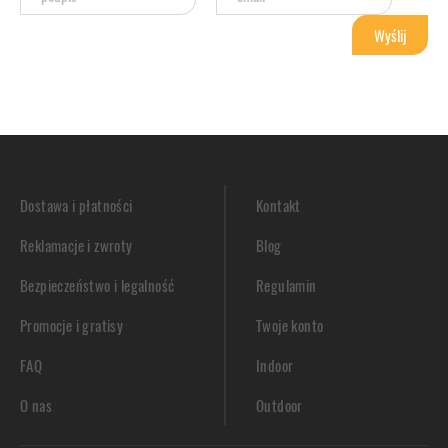
Dostawa i płatności
Kontakt
Reklamacje i zwroty
Blog
Bezpieczeństwo i legalność
Regulamin
Promocje i gratisy
Twoje konto
FAQ
Indoor
O nas
Outdoor