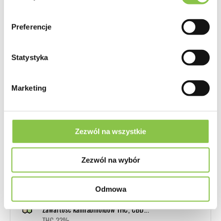
Dutch Passion
Genotyp
Preferencje
Głównie Indica
Statystyka
Geny
WiFi OG X Glueberry OG
Marketing
Przeznaczenie
Indoor
Zezwól na wszystkie
Plon
bardzo duży (450g-550g/m2 Indoor)
Zezwól na wybór
Czas kwitnienia
8 - 9 tygodni
Odmowa
Zawartość kannabinoidów THC, CBD...
THC 22%