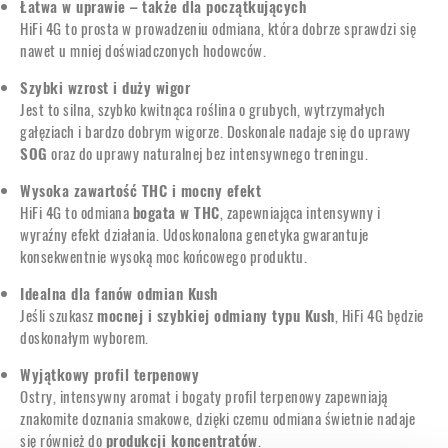
Łatwa w uprawie – także dla początkujących
HiFi 4G to prosta w prowadzeniu odmiana, która dobrze sprawdzi się
nawet u mniej doświadczonych hodowców.
Szybki wzrost i duży wigor
Jest to silna, szybko kwitnąca roślina o grubych, wytrzymałych
gałęziach i bardzo dobrym wigorze. Doskonale nadaje się do uprawy
SOG
oraz do uprawy naturalnej bez intensywnego treningu.
Wysoka zawartość THC i mocny efekt
HiFi 4G to odmiana
bogata w THC
, zapewniająca intensywny i
wyraźny efekt działania. Udoskonalona genetyka gwarantuje
konsekwentnie wysoką moc końcowego produktu.
Idealna dla fanów odmian Kush
Jeśli szukasz
mocnej i szybkiej odmiany typu Kush
, HiFi 4G będzie
doskonałym wyborem.
Wyjątkowy profil terpenowy
Ostry, intensywny aromat i bogaty profil terpenowy zapewniają
znakomite doznania smakowe, dzięki czemu odmiana świetnie nadaje
się również do
produkcji koncentratów
.