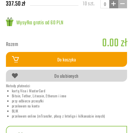
337.50 zł
10 szt.
Wysyłka gratis od 60 PLN
0.00 zł
Razem
Do koszyka
Do ulubionych
Metody płatności:
kartą Visa i MasterCard
Bitoin, Tether, Litecoin, Etherum i inne
przy odbiorze przesyłki
przelewem na konto
BLIK
przelewem online (mTransfer, płacę z Inteligo i kilkanaście innych)