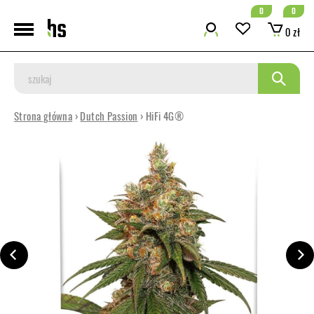
0
0
0 zł
Strona główna
›
Dutch Passion
› HiFi 4G®