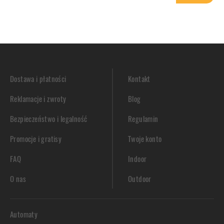
Dostawa i płatności
Kontakt
Reklamacje i zwroty
Blog
Bezpieczeństwo i legalność
Regulamin
Promocje i gratisy
Twoje konto
FAQ
Indoor
O nas
Outdoor
Automaty