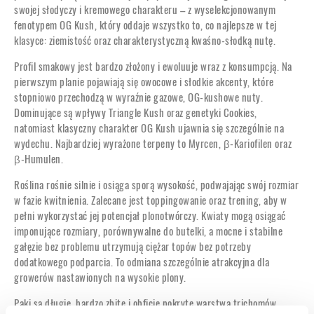
swojej słodyczy i kremowego charakteru – z wyselekcjonowanym
fenotypem OG Kush, który oddaje wszystko to, co najlepsze w tej
klasyce: ziemistość oraz charakterystyczną kwaśno-słodką nutę.
Profil smakowy jest bardzo złożony i ewoluuje wraz z konsumpcją. Na
pierwszym planie pojawiają się owocowe i słodkie akcenty, które
stopniowo przechodzą w wyraźnie gazowe, OG-kushowe nuty.
Dominujące są wpływy Triangle Kush oraz genetyki Cookies,
natomiast klasyczny charakter OG Kush ujawnia się szczególnie na
wydechu. Najbardziej wyrażone terpeny to Myrcen, β-Kariofilen oraz
β-Humulen.
Roślina rośnie silnie i osiąga sporą wysokość, podwajając swój rozmiar
w fazie kwitnienia. Zalecane jest toppingowanie oraz trening, aby w
pełni wykorzystać jej potencjał plonotwórczy. Kwiaty mogą osiągać
imponujące rozmiary, porównywalne do butelki, a mocne i stabilne
gałęzie bez problemu utrzymują ciężar topów bez potrzeby
dodatkowego podparcia. To odmiana szczególnie atrakcyjna dla
growerów nastawionych na wysokie plony.
Pąki są długie, bardzo zbite i obficie pokryte warstwą trichomów.