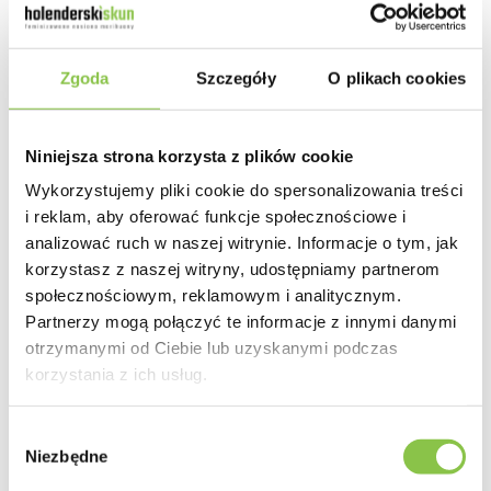
Działanie jest dobrze zbalansowane, łącząc relaks z jasnością umysłu,
dzięki czemu Wonder Pie sprawdzi się zarówno w ciągu dnia, jak i
wieczorem.
Zgoda
Szczegóły
O plikach cookies
Działanie
Niniejsza strona korzysta z plików cookie
Zbalansowane
Wykorzystujemy pliki cookie do spersonalizowania treści
i reklam, aby oferować funkcje społecznościowe i
analizować ruch w naszej witrynie. Informacje o tym, jak
Smak
korzystasz z naszej witryny, udostępniamy partnerom
Owocowy, ziemisty, kwaśny
społecznościowym, reklamowym i analitycznym.
Partnerzy mogą połączyć te informacje z innymi danymi
otrzymanymi od Ciebie lub uzyskanymi podczas
korzystania z ich usług.
Producent
Wybór
Green House Seeds
Niezbędne
zgody