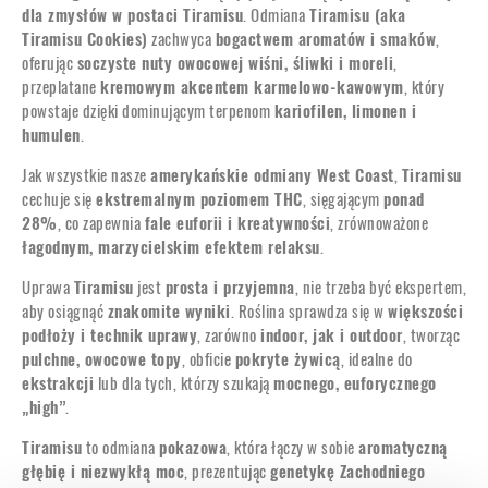
dla zmysłów w postaci Tiramisu
. Odmiana
Tiramisu (aka
Tiramisu Cookies)
zachwyca
bogactwem aromatów i smaków
,
oferując
soczyste nuty owocowej wiśni, śliwki i moreli
,
przeplatane
kremowym akcentem karmelowo-kawowym
, który
powstaje dzięki dominującym terpenom
kariofilen, limonen i
humulen
.
Jak wszystkie nasze
amerykańskie odmiany West Coast
,
Tiramisu
cechuje się
ekstremalnym poziomem THC
, sięgającym
ponad
28%
, co zapewnia
fale euforii i kreatywności
, zrównoważone
łagodnym, marzycielskim efektem relaksu
.
Uprawa
Tiramisu
jest
prosta i przyjemna
, nie trzeba być ekspertem,
aby osiągnąć
znakomite wyniki
. Roślina sprawdza się w
większości
podłoży i technik uprawy
, zarówno
indoor, jak i outdoor
, tworząc
pulchne, owocowe topy
, obficie
pokryte żywicą
, idealne do
ekstrakcji
lub dla tych, którzy szukają
mocnego, euforycznego
„high”
.
Tiramisu
to odmiana
pokazowa
, która łączy w sobie
aromatyczną
głębię i niezwykłą moc
, prezentując
genetykę Zachodniego