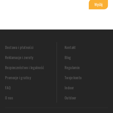
Dostawa i płatności
Kontakt
Reklamacje i zwroty
Blog
Bezpieczeństwo i legalność
Regulamin
Promocje i gratisy
Twoje konto
FAQ
Indoor
O nas
Outdoor