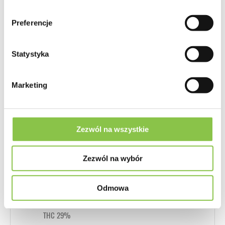
Geny
Preferencje
Wedding Cake x Gelato
Statystyka
Przeznaczenie
Indoor
Marketing
Plon
bardzo duży (450g-550g/m2 Indoor)
Czas kwitnienia
Zezwól na wszystkie
9 - 10 tygodni
Zezwól na wybór
Wysokość Indoor
Wysokie (ponad 130cm)
Odmowa
Zawartość kannabinoidów THC, CBD...
THC 29%