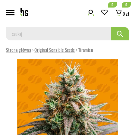
0
0
0 zł
Strona główna
›
Original Sensible Seeds
› Tiramisu