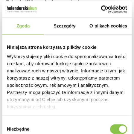
Wybrzeża USA na najwyższym poziomie
.
Działanie
Zgoda
Szczegóły
O plikach cookies
Mocne, euforyczne
Niniejsza strona korzysta z plików cookie
Smak
Wykorzystujemy pliki cookie do spersonalizowania treści
i reklam, aby oferować funkcje społecznościowe i
Wiśniowy, śliwki, moreli, karmelu, kawy
analizować ruch w naszej witrynie. Informacje o tym, jak
korzystasz z naszej witryny, udostępniamy partnerom
społecznościowym, reklamowym i analitycznym.
Partnerzy mogą połączyć te informacje z innymi danymi
otrzymanymi od Ciebie lub uzyskanymi podczas
Producent
Original Sensible Seeds
korzystania z ich usług.
Genotyp
Wybór
Głównie Indica
Niezbędne
zgody