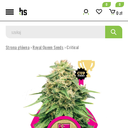
0
0
0 zł
Strona główna
›
Royal Queen Seeds
› Critical