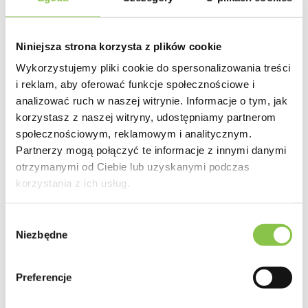
Genotyp
Głównie Indica
Niniejsza strona korzysta z plików cookie
Geny
Wykorzystujemy pliki cookie do spersonalizowania treści
Afghani x Skunk
i reklam, aby oferować funkcje społecznościowe i
analizować ruch w naszej witrynie. Informacje o tym, jak
Przeznaczenie
korzystasz z naszej witryny, udostępniamy partnerom
Indoor
społecznościowym, reklamowym i analitycznym.
Partnerzy mogą połączyć te informacje z innymi danymi
Plon
otrzymanymi od Ciebie lub uzyskanymi podczas
maksymalny (550g-650g/m2 Indoor)
korzystania z ich usług.
Czas kwitnienia
Wybór
7 - 8 tygodni
Niezbędne
zgody
Wysokość Indoor
Średnie (do 130cm)
Preferencje