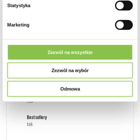
Zawartość kannabinoidów THC, CBD...
Statystyka
THC: 18%
Odmiana o podwyższonej zawartości CBD
Marketing
Nie
Maksymalny plon
Zezwól na wszystkie
Tak
Dla początkujących
Zezwól na wybór
Tak
Odmowa
Nasiona marihuany Feminizowane
Tak
Bestsellery
tak