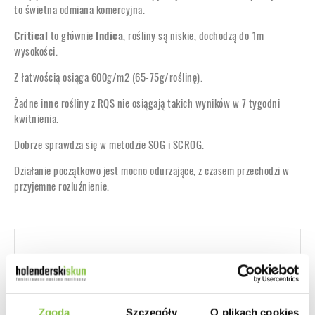
to świetna odmiana komercyjna.
Critical
to głównie
Indica
, rośliny są niskie, dochodzą do 1m
wysokości.
Z łatwością osiąga 600g/m2 (65-75g/roślinę).
Żadne inne rośliny z RQS nie osiągają takich wyników w 7 tygodni
kwitnienia.
Dobrze sprawdza się w metodzie SOG i SCROG.
Działanie początkowo jest mocno odurzające, z czasem przechodzi w
przyjemne rozluźnienie.
Producent
Royal Queen Seeds
Zgoda
Szczegóły
O plikach cookies