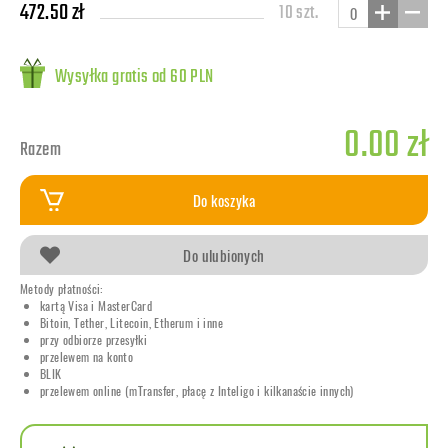
472.50 zł
10 szt.
Wysyłka gratis od 60 PLN
0.00 zł
Razem
Do koszyka
Do ulubionych
Metody płatności:
kartą Visa i MasterCard
Bitoin, Tether, Litecoin, Etherum i inne
przy odbiorze przesyłki
przelewem na konto
BLIK
przelewem online (mTransfer, płacę z Inteligo i kilkanaście innych)