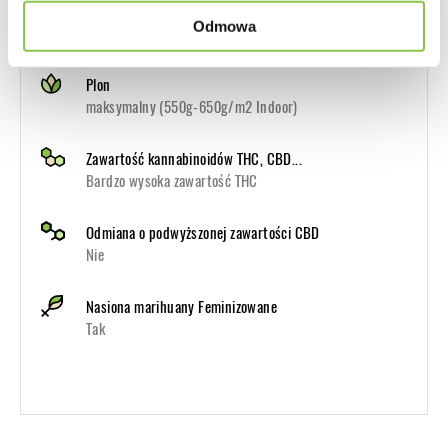
Przeznaczenie
Odmowa
Odmiana Autoflowering na Indoor i Outdoor
Plon
maksymalny (550g-650g/m2 Indoor)
Zawartość kannabinoidów THC, CBD...
Bardzo wysoka zawartość THC
Odmiana o podwyższonej zawartości CBD
Nie
Nasiona marihuany Feminizowane
Tak