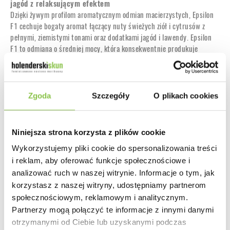
jagód z relaksującym efektem
Dzięki żywym profilom aromatycznym odmian macierzystych, Epsilon
F1 cechuje bogaty aromat łączący nuty świeżych ziół i cytrusów z
pełnymi, ziemistymi tonami oraz dodatkami jagód i lawendy. Epsilon
F1 to odmiana o średniej mocy, która konsekwentnie produkuje
solidne poziomy THC oraz profil terpenowy zdominowany przez mircen,
farnezen, ocimen i limonen. Terpeny te wpływają nie tylko na pyszny
aromat Epsilon F1, ale także na jego działanie, zapewniając
długotrwały, fizycznie relaksujący efekt, który koi całe ciało (głównie
Zgoda
Szczegóły
O plikach cookies
dzięki mircenowi, linalolowi i farnezenowi), połączony z podnoszącym
na duchu, motywującym pobudzeniem (dzięki limonenowi).
Niniejsza strona korzysta z plików cookie
Wykorzystujemy pliki cookie do spersonalizowania treści
Działanie
i reklam, aby oferować funkcje społecznościowe i
Długotrwałe, uspokajające
analizować ruch w naszej witrynie. Informacje o tym, jak
korzystasz z naszej witryny, udostępniamy partnerom
społecznościowym, reklamowym i analitycznym.
Smak
Partnerzy mogą połączyć te informacje z innymi danymi
otrzymanymi od Ciebie lub uzyskanymi podczas
Borówek i cytrusów