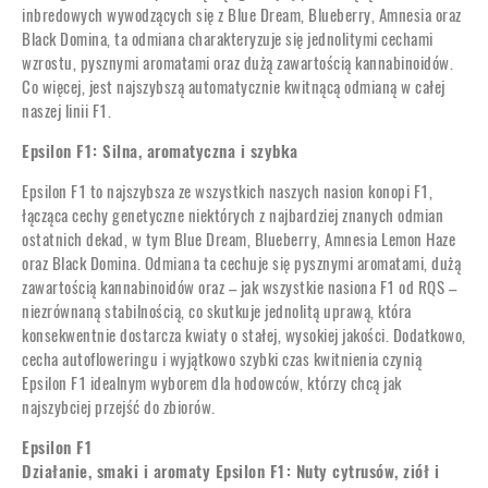
inbredowych wywodzących się z Blue Dream, Blueberry, Amnesia oraz
Black Domina, ta odmiana charakteryzuje się jednolitymi cechami
wzrostu, pysznymi aromatami oraz dużą zawartością kannabinoidów.
Co więcej, jest najszybszą automatycznie kwitnącą odmianą w całej
naszej linii F1.
Epsilon F1: Silna, aromatyczna i szybka
Epsilon F1 to najszybsza ze wszystkich naszych nasion konopi F1,
łącząca cechy genetyczne niektórych z najbardziej znanych odmian
ostatnich dekad, w tym Blue Dream, Blueberry, Amnesia Lemon Haze
oraz Black Domina. Odmiana ta cechuje się pysznymi aromatami, dużą
zawartością kannabinoidów oraz – jak wszystkie nasiona F1 od RQS –
niezrównaną stabilnością, co skutkuje jednolitą uprawą, która
konsekwentnie dostarcza kwiaty o stałej, wysokiej jakości. Dodatkowo,
cecha autofloweringu i wyjątkowo szybki czas kwitnienia czynią
Epsilon F1 idealnym wyborem dla hodowców, którzy chcą jak
najszybciej przejść do zbiorów.
Epsilon F1
Działanie, smaki i aromaty Epsilon F1: Nuty cytrusów, ziół i