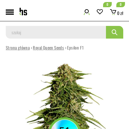
0
0
0 zł
Strona główna
›
Royal Queen Seeds
› Epsilon F1