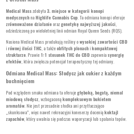
Medical Mass
zdobyła
3. miejsce w kategorii konopi
medycznych
na
Highlife Cannabis Cup
. Ta odmiana konopi oferuje
zrównoważone działanie
oraz
genetykę najwyższej jakości
,
odziedziczoną po wieloletniej linii odmian Royal Queen Seeds (RQS).
Nasiona Medical Mass produkują rośliny o
wysokiej zawartości CBD
i
równej ilości THC
, a także
obfitych plonach
i
kompaktowej
strukturze
. Prawie
1:1 stosunek THC do CBD
zapewnia
synergię
efektów
, która zwiększa potencjał terapeutyczny tej odmiany.
Odmiana Medical Mass: Słodycz jak cukier z każdym
buchnięciem
Pod względem smaku odmiana ta oferuje
głęboką, bogatą, niemal
miodową słodycz
, wzbogaconą
kompleksowym bukietem
aromatów
. Nie jest przesadnie słodka ani przytłaczająco
„skunksowa”, więc nawet rekreacyjni koneserzy docenią
koktajl
zapachów
, który uwalnia się podczas waporyzacji lub spalania topów.