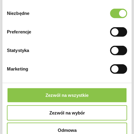
Genotyp
Wybór
Głównie Indica
Niezbędne
zgody
Geny
Critical Mass x CBD dominant plant
Preferencje
Przeznaczenie
Statystyka
Indoor
Marketing
Plon
bardzo duży (450g-550g/m2 Indoor)
Czas kwitnienia
Zezwól na wszystkie
10 - 12 tygodni
Zezwól na wybór
Miesiąc zbioru Outdoor
Koniec września / początek października
Odmowa