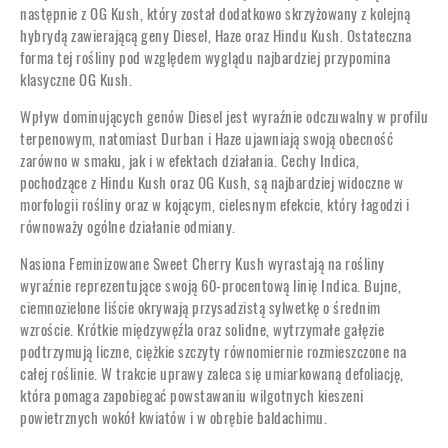
następnie z OG Kush, który został dodatkowo skrzyżowany z kolejną
hybrydą zawierającą geny Diesel, Haze oraz Hindu Kush. Ostateczna
forma tej rośliny pod względem wyglądu najbardziej przypomina
klasyczne OG Kush.
Wpływ dominujących genów Diesel jest wyraźnie odczuwalny w profilu
terpenowym, natomiast Durban i Haze ujawniają swoją obecność
zarówno w smaku, jak i w efektach działania. Cechy Indica,
pochodzące z Hindu Kush oraz OG Kush, są najbardziej widoczne w
morfologii rośliny oraz w kojącym, cielesnym efekcie, który łagodzi i
równoważy ogólne działanie odmiany.
Nasiona Feminizowane Sweet Cherry Kush wyrastają na rośliny
wyraźnie reprezentujące swoją 60-procentową linię Indica. Bujne,
ciemnozielone liście okrywają przysadzistą sylwetkę o średnim
wzroście. Krótkie międzywęźla oraz solidne, wytrzymałe gałęzie
podtrzymują liczne, ciężkie szczyty równomiernie rozmieszczone na
całej roślinie. W trakcie uprawy zaleca się umiarkowaną defoliację,
która pomaga zapobiegać powstawaniu wilgotnych kieszeni
powietrznych wokół kwiatów i w obrębie baldachimu.