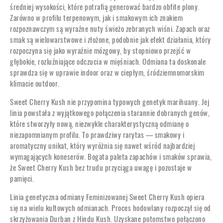
średniej wysokości, które potrafią generować bardzo obfite plony.
Zarówno w profilu terpenowym, jak i smakowym ich znakiem
rozpoznawczym są wyraźne nuty świeżo zebranych wiśni. Zapach oraz
smak są wielowarstwowe i złożone, podobnie jak efekt działania, który
rozpoczyna się jako wyraźnie mózgowy, by stopniowo przejść w
głębokie, rozluźniające odczucia w mięśniach. Odmiana ta doskonale
sprawdza się w uprawie indoor oraz w ciepłym, śródziemnomorskim
klimacie outdoor.
Sweet Cherry Kush nie przypomina typowych genetyk marihuany. Jej
linia powstała z wyjątkowego połączenia starannie dobranych genów,
które stworzyły nową, niezwykle charakterystyczną odmianę o
niezapomnianym profilu. To prawdziwy rarytas — smakowy i
aromatyczny unikat, który wyróżnia się nawet wśród najbardziej
wymagających koneserów. Bogata paleta zapachów i smaków sprawia,
że Sweet Cherry Kush bez trudu przyciąga uwagę i pozostaje w
pamięci.
Linia genetyczna odmiany Feminizowanej Sweet Cherry Kush opiera
się na wielu kultowych odmianach. Proces hodowlany rozpoczął się od
skrzyżowania Durban z Hindu Kush. Uzyskane potomstwo połączono