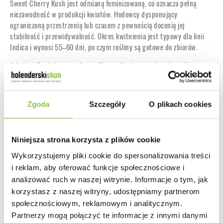
Sweet Cherry Kush jest odmianą feminizowaną, co oznacza pełną
niezawodność w produkcji kwiatów. Hodowcy dysponujący
ograniczoną przestrzenią lub czasem z pewnością docenią jej
stabilność i przewidywalność. Okres kwitnienia jest typowy dla linii
Indica i wynosi 55–60 dni, po czym rośliny są gotowe do zbiorów.
Odmiana Feminizowana Sweet Cherry Kush sprawdza się zarówno w
uprawie indoor, jak i outdoor w słonecznym, śródziemnomorskim
klimacie. W odpowiednich warunkach rośliny osiągają 120–140 cm
wysokości w uprawie indoor oraz 180 cm lub więcej w uprawie
Zgoda
Szczegóły
O plikach cookies
outdoor. Plony są bardzo satysfakcjonujące — hodowcy indoor
raportują zbiory na poziomie 500–550 g na metr kwadratowy,
natomiast outdoor możliwe jest uzyskanie ponad 600 g z jednej
Niniejsza strona korzysta z plików cookie
rośliny. Sweet Cherry Kush doskonale reaguje na techniki treningowe
takie jak SOG, SCROG, supercropping oraz lollipopping, które
Wykorzystujemy pliki cookie do spersonalizowania treści
pozwalają dodatkowo zwiększyć wydajność.
i reklam, aby oferować funkcje społecznościowe i
analizować ruch w naszej witrynie. Informacje o tym, jak
Szczyty odmiany Feminizowanej Sweet Cherry Kush składają się z
korzystasz z naszej witryny, udostępniamy partnerom
masywnych kwiatów o gęsto upakowanych liściach przykwiatowych.
Tworzą one grube, zwarte cole, znacznie bardziej zbite niż w
społecznościowym, reklamowym i analitycznym.
przypadku luźnych i przewiewnych genetyk Haze. Kwiaty są silnie
Partnerzy mogą połączyć te informacje z innymi danymi