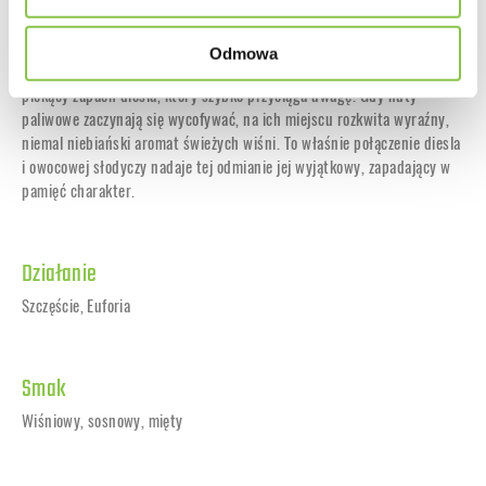
Profil terpenowy Feminizowanej Sweet Cherry Kush jest równie
złożony. Po otwarciu słoika jako pierwsze uwalniają się słodkie,
Odmowa
ziemiste aromaty. Chwilę później pojawia się intensywny, niemal
piekący zapach diesla, który szybko przyciąga uwagę. Gdy nuty
paliwowe zaczynają się wycofywać, na ich miejscu rozkwita wyraźny,
niemal niebiański aromat świeżych wiśni. To właśnie połączenie diesla
i owocowej słodyczy nadaje tej odmianie jej wyjątkowy, zapadający w
pamięć charakter.
Działanie
Szczęście, Euforia
Smak
Wiśniowy, sosnowy, mięty