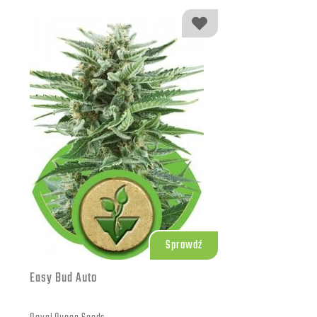
Brak
25 szt.
Brak
50 szt.
Brak
100 szt.
Sprawdź
Easy Bud Auto