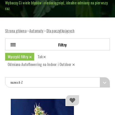
Wybaczą Ci wiele błędów i niedociągnięć, idealne odmiany na pierwszy
raz.
Strona główna
›
Automaty
›
Dla początkujących
Filtry
Wyczyść filtry
Tak
Odmiana Autoflowering na Indoor i Outdoor
nazwa A-Z