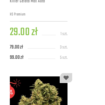
Killer Gelato Max Auto
HS Premium
29.00 zł
1 szt.
79.00 zł
3 szt.
99.00 zł
5 szt.
189.00 zł
10 szt.