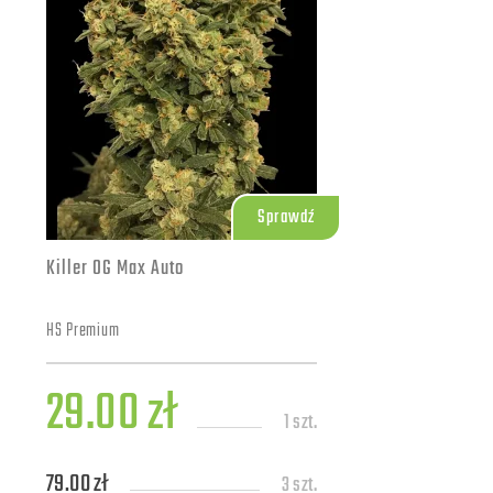
Sprawdź
Killer OG Max Auto
HS Premium
29.00 zł
1 szt.
79.00 zł
3 szt.