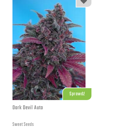
309.00 zł
25+7 szt.
579.00 zł
50+10 szt.
1109.00 zł
100+20 szt.
Sprawdź
Dark Devil Auto
Sweet Seeds