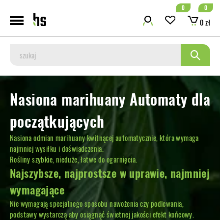
0
0
0 zł
Nasiona marihuany Automaty dla
początkujących
Nasiona odmian marihuany kwitnącej automatycznie, która wymaga
najmniej wysiłku i doświadczenia.
Rośliny szybkie, nieduże, łatwe do ogarnięcia.
Najszybsze, najprostsze w uprawie, najmniej
wymagające
Nie wymagają specjalnego sposobu nawożenia czy podlewania,
podstawy wystarczą aby osiągnąć świetnej jakości efekt końcowy.