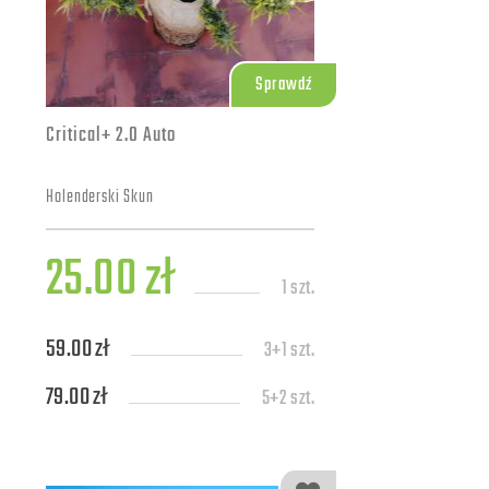
Sprawdź
Critical+ 2.0 Auto
Holenderski Skun
25.00 zł
1 szt.
59.00 zł
3+1 szt.
79.00 zł
5+2 szt.
139.00 zł
10+4 szt.