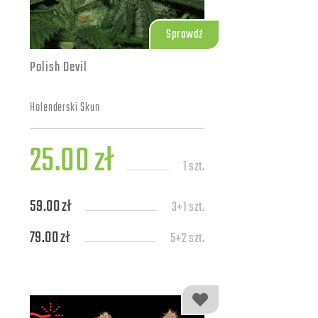
Sprawdź
Polish Devil
Holenderski Skun
25.00 zł
1 szt.
59.00 zł
3+1 szt.
79.00 zł
5+2 szt.
139.00 zł
10+4 szt.
309.00 zł
25+7 szt.