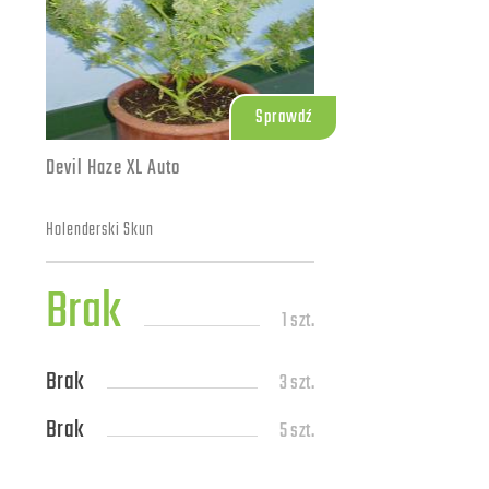
Sprawdź
Devil Haze XL Auto
Holenderski Skun
Brak
1 szt.
Brak
3 szt.
Brak
5 szt.
Brak
10 szt.