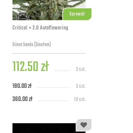
Sprawdź
Critical + 2.0 Autoflowering
Silent Seeds (Dinafem)
112.50 zł
3 szt.
180.00 zł
5 szt.
360.00 zł
10 szt.
810.00 zł
25 szt.