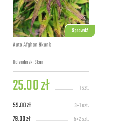
Sprawdź
Auto Afghan Skunk
Holenderski Skun
25.00 zł
1 szt.
59.00 zł
3+1 szt.
79.00 zł
5+2 szt.
139.00 zł
10+4 szt.