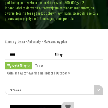
pod lampą co przekłada się na zbiory rzędu 500-600g/m2.
Indoor ilości te dorównują tradycyjnym odmianom marihuany, na
dworze ilości te też są bardzo dobrymi wynikami, szczególnie że cały
proces zajmuje jedynie 2-3 miesiące, a nie pół roku.
Strona główna
›
Automaty
›
Maksymalny plon
Filtry
Wyczyść filtry
Tak
Odmiana Autoflowering na Indoor i Outdoor
nazwa A-Z