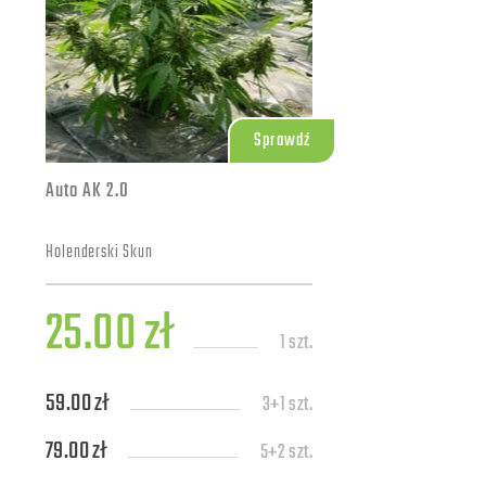
Sprawdź
Auto AK 2.0
Holenderski Skun
25.00 zł
1 szt.
59.00 zł
3+1 szt.
79.00 zł
5+2 szt.