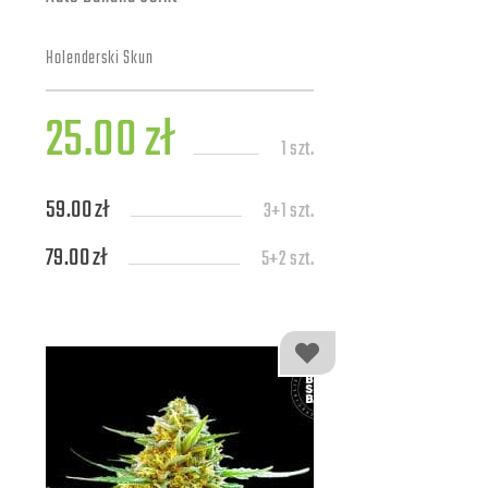
Holenderski Skun
25.00 zł
1 szt.
59.00 zł
3+1 szt.
79.00 zł
5+2 szt.
139.00 zł
10+4 szt.
309.00 zł
25+7 szt.
579.00 zł
50+10 szt.
1109.00 zł
100+20 szt.