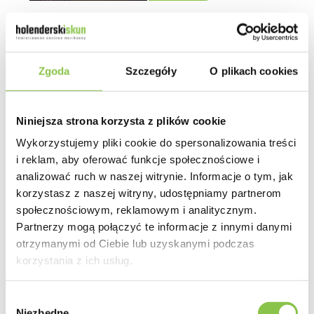
Auto BigBud
Holenderski Skun
Zgoda
Szczegóły
O plikach cookies
25.00 zł
1 szt.
Niniejsza strona korzysta z plików cookie
Wykorzystujemy pliki cookie do spersonalizowania treści
59.00 zł
3+1 szt.
i reklam, aby oferować funkcje społecznościowe i
analizować ruch w naszej witrynie. Informacje o tym, jak
79.00 zł
5+2 szt.
korzystasz z naszej witryny, udostępniamy partnerom
społecznościowym, reklamowym i analitycznym.
139.00 zł
10+4 szt.
Partnerzy mogą połączyć te informacje z innymi danymi
309.00 zł
otrzymanymi od Ciebie lub uzyskanymi podczas
25+7 szt.
korzystania z ich usług.
579.00 zł
50+10 szt.
Wybór
1109.00 zł
100+20 szt.
Niezbędne