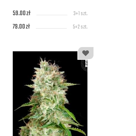
59.00 zł
3+1 szt.
79.00 zł
5+2 szt.
139.00 zł
10+4 szt.
309.00 zł
25+7 szt.
579.00 zł
50+10 szt.
1109.00 zł
100+20 szt.