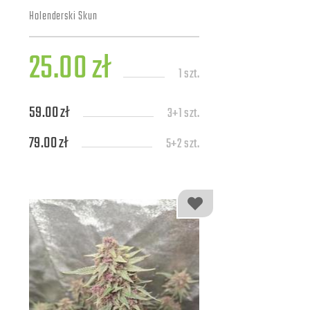
Holenderski Skun
25.00 zł
1 szt.
59.00 zł
3+1 szt.
79.00 zł
5+2 szt.
139.00 zł
10+4 szt.
309.00 zł
25+7 szt.
579.00 zł
50+10 szt.
1109.00 zł
100+20 szt.