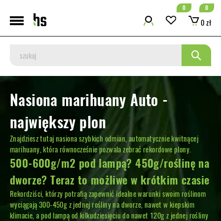
0
0
0 zł
Nasiona marihuany Auto -
największy plon
Znajdziesz tutaj nasiona szybkich odmian, automatycznie kwitnącej
marihuany, która równocześnie pozwala zebrać rekordowe plony.
500-600g/m2 pod lampą? 450g/roślinę na
dworze? Teraz to możliwe w krótkim czasie
Rekordziści, którzy potrafią zapewnić idealne warunki swoim roślinom
wyciągają 300-450g z jednej rośliny na dworze, nawet w kiepskim
klimacie, a pod lampą od kilkudziesięciu do nawet 120g z jednej rośliny