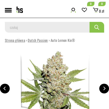
0
0
0 zł
Strona główna
›
Dutch Passion
› Auto Lemon Kix®