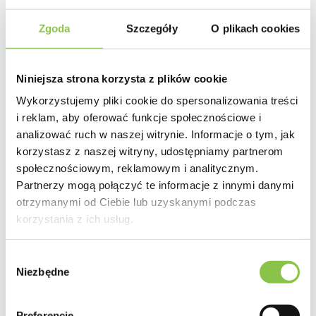
Zapach
Zgoda
Szczegóły
O plikach cookies
Cytrusów
Niniejsza strona korzysta z plików cookie
Wykorzystujemy pliki cookie do spersonalizowania treści
i reklam, aby oferować funkcje społecznościowe i
Producent
Dutch Passion
analizować ruch w naszej witrynie. Informacje o tym, jak
korzystasz z naszej witryny, udostępniamy partnerom
społecznościowym, reklamowym i analitycznym.
Genotyp
Partnerzy mogą połączyć te informacje z innymi danymi
Głównie Sativa
otrzymanymi od Ciebie lub uzyskanymi podczas
korzystania z ich usług.
Geny
Las Vegas Lemon Skunk Autoflower
Wybór
Niezbędne
zgody
Od nasiona do zbioru
11-12 tygodni
Preferencje