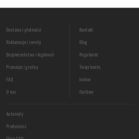
Dostawa i płatności
Kontakt
Reklamacje i zwroty
Blog
Bezpieczeństwo i legalność
Regulamin
Promocje i gratisy
Twoje konto
FAQ
Indoor
O nas
Outdoor
Automaty
Producenci
Oleje CBD