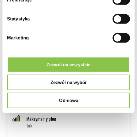
Przeznaczenie
Odmiana Autoflowering na Indoor i Outdoor
Statystyka
Plon
maksymalny (550g-650g/m2 Indoor)
Marketing
Wysokość Indoor
Wysokie (ponad 130cm)
Zezwól na wszystkie
Zawartość kannabinoidów THC, CBD...
24% THC
Zezwól na wybór
Odmiana o podwyższonej zawartości CBD
Odmowa
Nie
Maksymalny plon
Tak