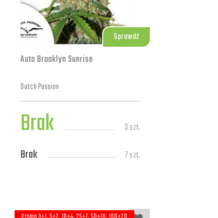
Sprawdź
Auto Brooklyn Sunrise
Dutch Passion
Brak
3 szt.
Brak
7 szt.
Promo 3+1, 5+2, 10+4, 25+7, 50+10, 100+20