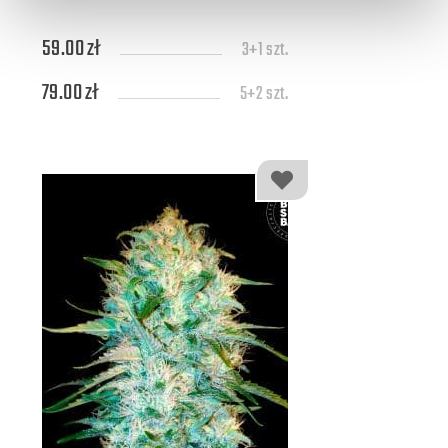
59.00 zł
3+1 szt.
79.00 zł
5+2 szt.
139.00 zł
10+4 szt.
309.00 zł
25+7 szt.
579.00 zł
50+10 szt.
1109.00 zł
100+20 szt.