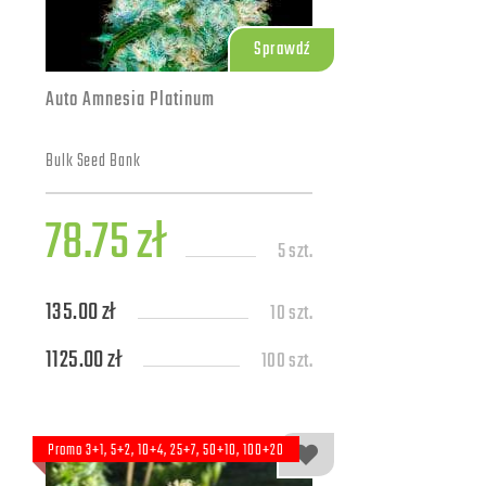
Sprawdź
Auto Amnesia Platinum
Bulk Seed Bank
78.75 zł
5 szt.
135.00 zł
10 szt.
1125.00 zł
100 szt.
4950.00 zł
500 szt.
9000.00 zł
Promo 3+1, 5+2, 10+4, 25+7, 50+10, 100+20
1000 szt.