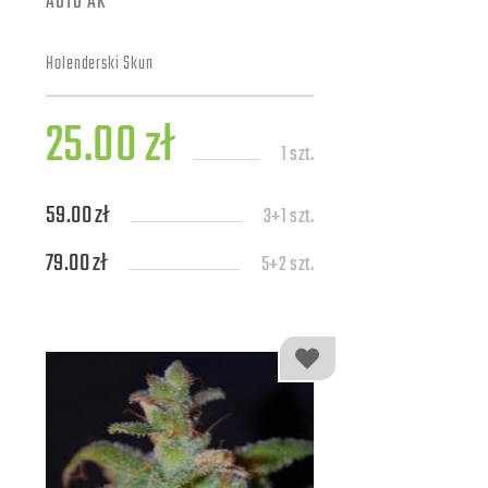
AUTO AK
Holenderski Skun
25.00 zł
1 szt.
59.00 zł
3+1 szt.
79.00 zł
5+2 szt.
139.00 zł
10+4 szt.
309.00 zł
25+7 szt.
579.00 zł
50+10 szt.
1109.00 zł
100+20 szt.