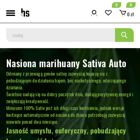
0
0
0 zł
Nasiona marihuany Sativa Auto
Odmiany z przewagą genów sativy zazwyczaj kojarzą się z
pobudzającym do działania hajem, bez narkotycznego, odurzającego
działania.
Świetnie nadają się na dobry początek dnia, dodają pozytywnej energii i
zwiększają kreatywność.
Minusem 100% Sativ jest ich długi czas kwitnienia, jednak wersje
kwitnące automatycznie od nasiona do zbioru potrzebują zazwyczaj
niewiele ponad dwa miesiące.
Jasność umysłu, euforyczny, pobudzający