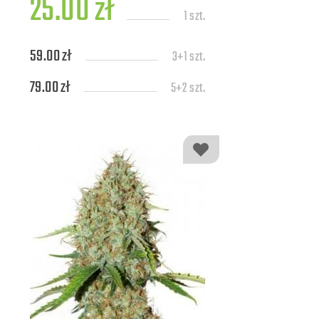
25.00 zł
1 szt.
59.00 zł
3+1 szt.
79.00 zł
5+2 szt.
139.00 zł
10+4 szt.
309.00 zł
25+7 szt.
579.00 zł
50+10 szt.
1109.00 zł
100+20 szt.