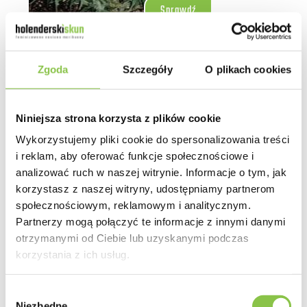
Sprawdź
Auto Amnesia Haze
Zgoda
Szczegóły
O plikach cookies
Holenderski Skun
25.00 zł
Niniejsza strona korzysta z plików cookie
1 szt.
Wykorzystujemy pliki cookie do spersonalizowania treści
i reklam, aby oferować funkcje społecznościowe i
59.00 zł
analizować ruch w naszej witrynie. Informacje o tym, jak
3+1 szt.
korzystasz z naszej witryny, udostępniamy partnerom
79.00 zł
5+2 szt.
społecznościowym, reklamowym i analitycznym.
Partnerzy mogą połączyć te informacje z innymi danymi
139.00 zł
10+4 szt.
otrzymanymi od Ciebie lub uzyskanymi podczas
korzystania z ich usług.
309.00 zł
Promo 3+1, 5+2, 10+4, 25+7, 50+10, 100+20
25+7 szt.
579.00 zł
Wybór
50+10 szt.
Niezbędne