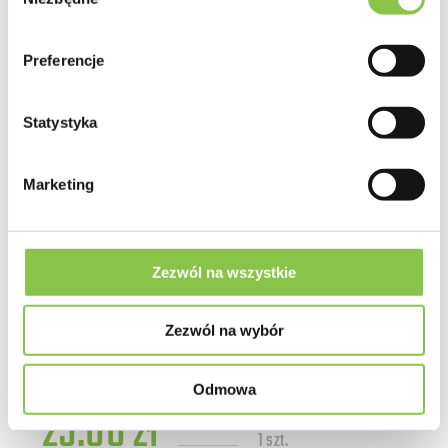
zgody
1109.00 zł
100+20 szt.
Preferencje
Statystyka
Marketing
Sprawdź
Zezwól na wszystkie
Auto Amnesia Lemon
Zezwól na wybór
Holenderski Skun
Odmowa
25.00 zł
1 szt.