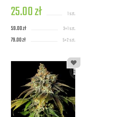
25.00 zł
1 szt.
59.00 zł
3+1 szt.
79.00 zł
5+2 szt.
139.00 zł
10+4 szt.
309.00 zł
25+7 szt.
579.00 zł
50+10 szt.
1109.00 zł
100+20 szt.