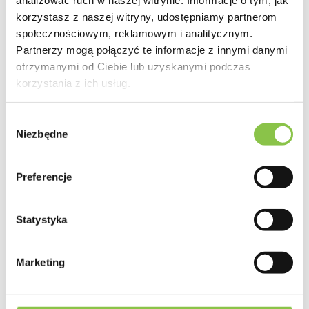
sosny. Prawdziwa owocowa eksplozja smaków.
korzystasz z naszej witryny, udostępniamy partnerom
społecznościowym, reklamowym i analitycznym.
Partnerzy mogą połączyć te informacje z innymi danymi
Zapach
otrzymanymi od Ciebie lub uzyskanymi podczas
Mocno owocowy, cytrusowo-sosnowy.
korzystania z ich usług.
Wybór
Niezbędne
zgody
Producent
Preferencje
Fastbuds 420
Genotyp
Statystyka
Głównie Sativa
Marketing
Geny
Blue Dream autoflowering