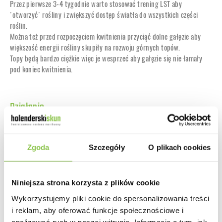
Przez pierwsze 3-4 tygodnie warto stosować trening LST aby
'otworzyć' rośliny i zwiększyć dostęp światła do wszystkich części
roślin.
Można też przed rozpoczęciem kwitnienia przyciąć dolne gałęzie aby
większość energii rośliny skupiły na rozwoju górnych topów.
Topy będą bardzo ciężkie więc je wesprzeć aby gałęzie się nie łamały
pod koniec kwitnienia.
Działanie
THC zbadano na poziomie 22% co przekłada się na ogromną moc.
Fizyczny efekt jest delikatny, moc uderza do głowy, dając pełny energii
i euforii haj w stylu dobrej Sativy. Idealna odmiana na rozpoczęcie dnia,
Zgoda
Szczegóły
O plikach cookies
dobra w towarzystwie, w słoneczne dni na plaży. Efekt uwielbiany przez
artystów, zdecydowanie poprawia kreatywność.
Niniejsza strona korzysta z plików cookie
Wykorzystujemy pliki cookie do spersonalizowania treści
Smak
i reklam, aby oferować funkcje społecznościowe i
Pyszny, owocowy, kwiecisty z nutami dojrzałych wiśni, pomarańczy i
analizować ruch w naszej witrynie. Informacje o tym, jak