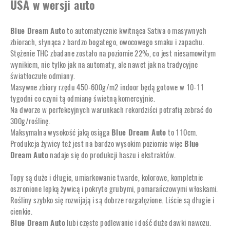
USA w wersji auto
Blue Dream Auto
to automatycznie kwitnąca Sativa o masywnych
zbiorach, słynąca z bardzo bogatego, owocowego smaku i zapachu.
Stężenie THC zbadane zostało na poziomie 22%, co jest niesamowitym
wynikiem, nie tylko jak na automaty, ale nawet jak na tradycyjne
światłoczułe odmiany.
Masywne zbiory rzędu 450-600g/m2 indoor będą gotowe w 10-11
tygodni co czyni tą odmianę świetną komercyjnie.
Na dworze w perfekcyjnych warunkach rekordziści potrafią zebrać do
300g/roślinę.
Maksymalna wysokość jaką osiąga
Blue Dream Auto
to 110cm.
Produkcja żywicy też jest na bardzo wysokim poziomie więc
Blue
Dream Auto
nadaje się do produkcji haszu i ekstraktów.
Topy są duże i długie, umiarkowanie twarde, kolorowe, kompletnie
oszronione lepką żywicą i pokryte grubymi, pomarańczowymi włoskami.
Rośliny szybko się rozwijają i są dobrze rozgałęzione. Liście są długie i
cienkie.
Blue Dream Auto
lubi częste podlewanie i dość duże dawki nawozu.