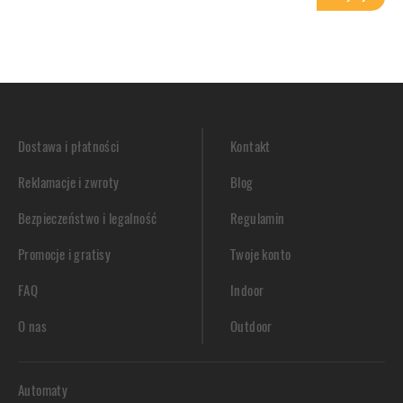
Dostawa i płatności
Kontakt
Reklamacje i zwroty
Blog
Bezpieczeństwo i legalność
Regulamin
Promocje i gratisy
Twoje konto
FAQ
Indoor
O nas
Outdoor
Automaty