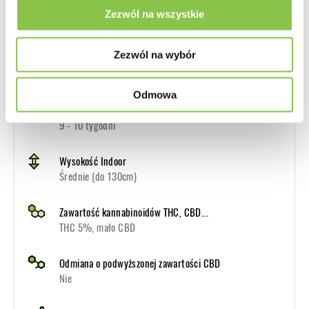
Przeznaczenie
Zezwól na wszystkie
Odmiana Autoflowering na Indoor i Outdoor
Zezwól na wybór
Plon
maksymalny (550g-650g/m2 Indoor)
Odmowa
Czas kwitnienia
9 - 10 tygodni
Wysokość Indoor
Średnie (do 130cm)
Zawartość kannabinoidów THC, CBD...
THC 5%, mało CBD
Odmiana o podwyższonej zawartości CBD
Nie