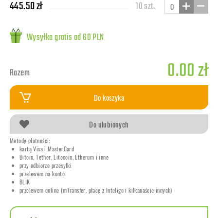
445.50 zł
10 szt.
Wysyłka gratis od 60 PLN
0.00 zł
Razem
Do koszyka
Do ulubionych
Metody płatności:
kartą Visa i MasterCard
Bitoin, Tether, Litecoin, Etherum i inne
przy odbiorze przesyłki
przelewem na konto
BLIK
przelewem online (mTransfer, płacę z Inteligo i kilkanaście innych)