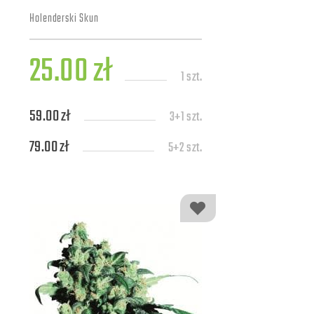
Holenderski Skun
25.00 zł
1 szt.
59.00 zł
3+1 szt.
79.00 zł
5+2 szt.
139.00 zł
10+4 szt.
309.00 zł
25+7 szt.
579.00 zł
50+10 szt.
1109.00 zł
100+20 szt.