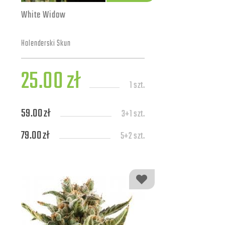
White Widow
Holenderski Skun
25.00 zł
1 szt.
59.00 zł
3+1 szt.
79.00 zł
5+2 szt.
139.00 zł
10+4 szt.
309.00 zł
25+7 szt.
579.00 zł
50+10 szt.
1109.00 zł
100+20 szt.