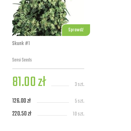
Sprawdź
Skunk #1
Sensi Seeds
81.00 zł
3 szt.
126.00 zł
5 szt.
220.50 zł
10 szt.
486.00 zł
25 szt.