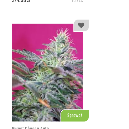
274.50 zł
10 szt.
598.50 zł
25 szt.
Sprawdź