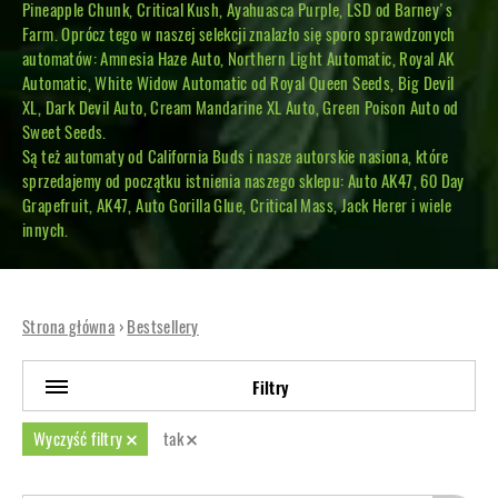
Pineapple Chunk, Critical Kush, Ayahuasca Purple, LSD od Barney's
Farm. Oprócz tego w naszej selekcji znalazło się sporo sprawdzonych
automatów: Amnesia Haze Auto, Northern Light Automatic, Royal AK
Automatic, White Widow Automatic od Royal Queen Seeds, Big Devil
XL, Dark Devil Auto, Cream Mandarine XL Auto, Green Poison Auto od
Sweet Seeds.
Są też automaty od California Buds i nasze autorskie nasiona, które
sprzedajemy od początku istnienia naszego sklepu: Auto AK47, 60 Day
Grapefruit, AK47, Auto Gorilla Glue, Critical Mass, Jack Herer i wiele
innych.
Strona główna
›
Bestsellery
Filtry
Wyczyść filtry
tak