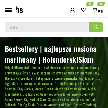
0
0
0 zł
Bestsellery | najlepsze nasiona
marihuany | HolenderskiSkun
Dzięki kilkunastoletniemu doświadczeniu na rynku nasion marihuany
przygotowaliśmy dla Was listę najlepszych odmian nasion marihuany.
Nie szukajcie dalej. Tutaj macie same pewniaki
. Znajdziecie tutaj
legendarne odmiany outdoorowe od Dutch Passion jak Passion #1,
Shaman, Easy Sativa, Maroc, Purple Maroc od Female Seeds, A.M.S,
Klashnikova, Big Bang od Greenhouse Seeds, osławione Skunk #1,
Super Skunk, Big Bud od Sensi Seeds, świetne odmiany indoor jak
Critical+ 2.0, Og Kush, Original Amnesia od Silent Seeds (Dinafem),