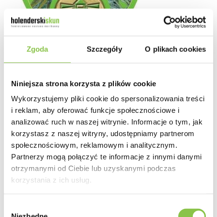
Sprawdź
Zgoda
Szczegóły
O plikach cookies
Royal Haze Automatic
Royal Queen Seeds
Niniejsza strona korzysta z plików cookie
Wykorzystujemy pliki cookie do spersonalizowania treści
99.00 zł
i reklam, aby oferować funkcje społecznościowe i
analizować ruch w naszej witrynie. Informacje o tym, jak
3 szt.
korzystasz z naszej witryny, udostępniamy partnerom
społecznościowym, reklamowym i analitycznym.
148.50 zł
5 szt.
Partnerzy mogą połączyć te informacje z innymi danymi
otrzymanymi od Ciebie lub uzyskanymi podczas
270.00 zł
10 szt.
korzystania z ich usług.
Wybór
Niezbędne