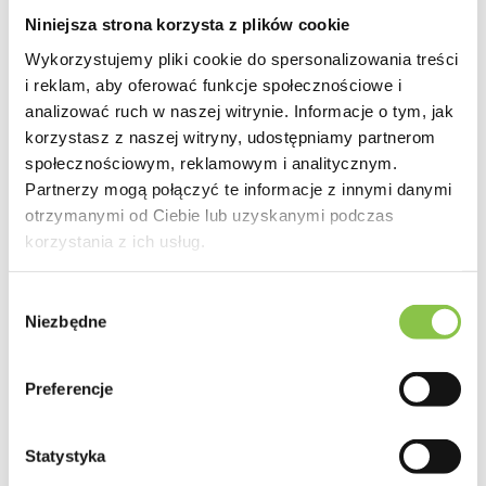
Niniejsza strona korzysta z plików cookie
Wykorzystujemy pliki cookie do spersonalizowania treści
i reklam, aby oferować funkcje społecznościowe i
analizować ruch w naszej witrynie. Informacje o tym, jak
korzystasz z naszej witryny, udostępniamy partnerom
społecznościowym, reklamowym i analitycznym.
Partnerzy mogą połączyć te informacje z innymi danymi
Z konopi produkowane są dwa rodzaje oleji CBD i RSO
otrzymanymi od Ciebie lub uzyskanymi podczas
korzystania z ich usług.
Dominującym składnikiem oleju RSO pozostaje opisywany
powyżej THC. Wysokie stężenie THC zawarte w oleju RSO
Wybór
Niezbędne
powoduje, iż jest on ubogi w pozostałe kannabinoidy. Środek ten
zgody
pozbawiony jest terpenów oraz flawonoidów. Mimo tego, znany
na całym świecie z produkowania oleju RSO, Rick Simpson za
Preferencje
jego pomocą uzdrowił ponad 5000 osób z najgroźniejszych
nowotworów.
Statystyka