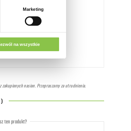
Marketing
wyższonej zawartości CBD
uany Feminizowane
ezwól na wszystkie
 zakupionych nasion. Przepraszamy za utrudnienia.
 )
z ten produkt?