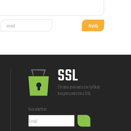
SSL
Strona posiada certyfikat
bezpieczeństwa SSL
Neswletter