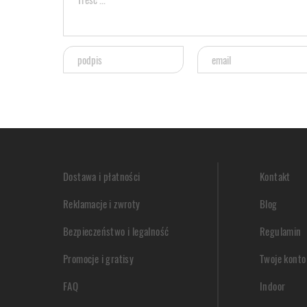
Dostawa i płatności
Kontakt
Reklamacje i zwroty
Blog
Bezpieczeństwo i legalność
Regulamin
Promocje i gratisy
Twoje konto
FAQ
Indoor