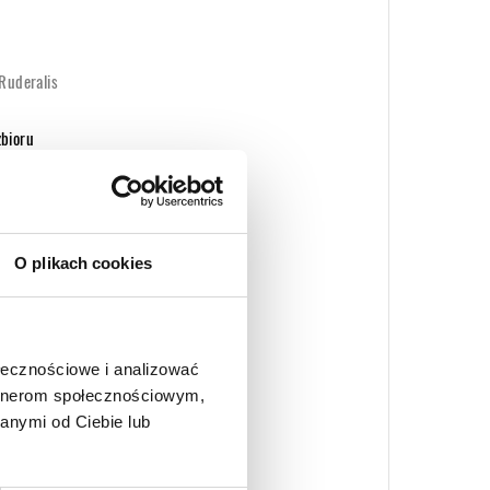
 Ruderalis
zbioru
owering na Indoor i Outdoor
O plikach cookies
m2 Indoor)
ołecznościowe i analizować
or
artnerom społecznościowym,
m)
anymi od Ciebie lub
abinoidów THC, CBD...
: 0.3%