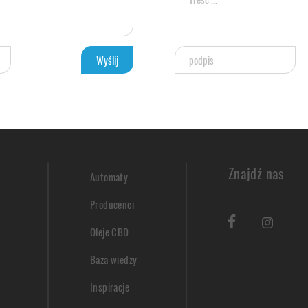
Znajdź nas
Automaty
Producenci
Oleje CBD
Baza wiedzy
Inspiracje