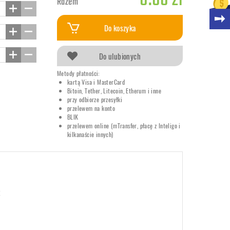
0.00 zł
Razem
Do koszyka
Do ulubionych
Metody płatności:
kartą Visa i MasterCard
Bitoin, Tether, Litecoin, Etherum i inne
przy odbiorze przesyłki
przelewem na konto
BLIK
przelewem online (mTransfer, płacę z Inteligo i
kilkanaście innych)
k