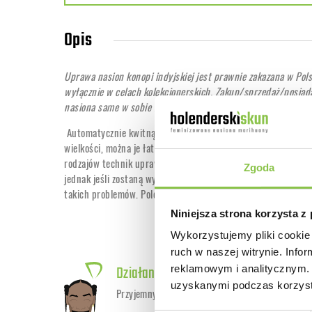
Opis
Uprawa nasion konopi indyjskiej jest prawnie zakazana w Pol
wyłącznie w celach kolekcjonerskich. Zakup/sprzedaż/posiada
nasiona same w sobie nie zawierają zakazanych substancji a
Automatycznie kwitnący Hell Bells OG zapewnia dobry plon d
wielkości, można je łatwo uprawiać w pomieszczeniach i na ze
rodzajów technik uprawy. Rośliny ze względu na gęstość kwi
Zgoda
jednak jeśli zostaną wyhodowane odpowiednio wcześnie w sez
takich problemów. Polecana zarówno początkującym, jak i 
Niniejsza strona korzysta z
Wykorzystujemy pliki cookie 
ruch w naszej witrynie. Inf
Działanie
reklamowym i analitycznym. 
uzyskanymi podczas korzysta
Przyjemny, relaksujący wpływ na ciało i umysł