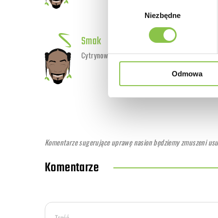
Wybór
Niezbędne
zgody
Smak
Cytrynowy z aromatem ziemistych przypraw i nu
Odmowa
Komentarze sugerujące uprawę nasion będziemy zmuszeni usuwa
Komentarze