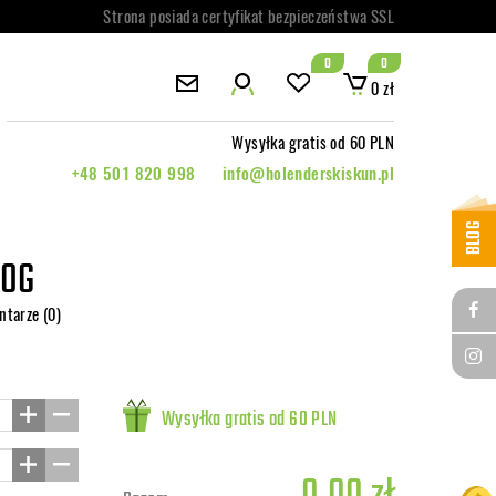
Strona posiada certyfikat bezpieczeństwa SSL
0
0
0 zł
Wysyłka gratis od 60 PLN
+48 501 820 998
info@holenderskiskun.pl
BLOG
 OG
ntarze (0)
Wysyłka gratis od 60 PLN