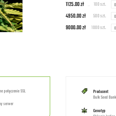
1125.00 zł
100 szt.
4950.00 zł
500 szt.
9000.00 zł
1000 szt.
e połączenie SSL
Producent
Bulk Seed Ban
ny serwer
Genotyp