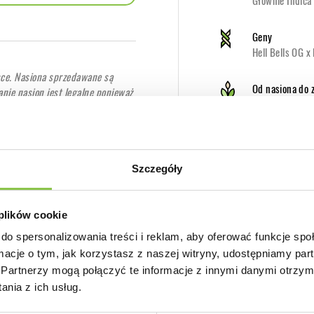
Głównie Indica
Geny
Hell Bells OG x
sce. Nasiona sprzedawane są
Od nasiona do 
nie nasion jest legalne ponieważ
9-10 tygodni
ktywnych, w tym THC.
użych topów. Rośliny są średniej
Przeznaczenie
wnątrz i nadają się do wszystkich
Odmiana Autofl
atów mogą być podatne na pleśń,
Szczegóły
onie, można całkowicie uniknąć
Plon
doświadczonym hodowcom.
duży (do 450g/
 plików cookie
do spersonalizowania treści i reklam, aby oferować funkcje sp
Wysokość Indo
ormacje o tym, jak korzystasz z naszej witryny, udostępniamy p
Niskie (do 80c
Partnerzy mogą połączyć te informacje z innymi danymi otrzym
nia z ich usług.
Zawartość kann
THC: 23% CBD