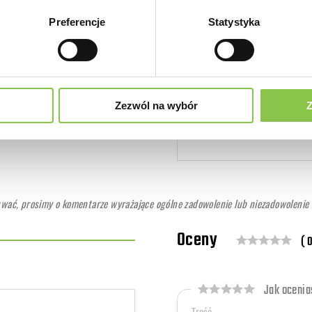
Preferencje
Statystyka
Odmiana o pod
Nie
tą oleju napędowego
Nasiona marih
Tak
Zezwól na wybór
Z
ć, prosimy o komentarze wyrażające ogólne zadowolenie lub niezadowolenie z
Oceny
( 0
Jak ocenias