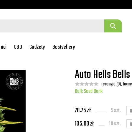
enci
CBD
Gadżety
Bestsellery
Auto Hells Bells
recenzje (0), kome
Bulk Seed Bank
78.75 zł
5 szt.
135.00 zł
10 szt.