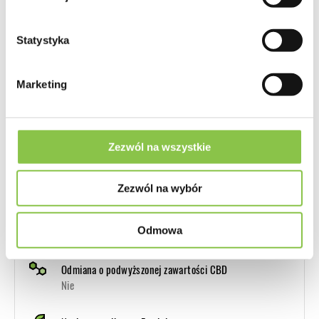
Geny
Auto Oreoz OG x Biscotti
Statystyka
Od nasiona do zbioru
11-12 tygodni
Marketing
Przeznaczenie
Odmiana Autoflowering na Indoor i Outdoor
Zezwól na wszystkie
Plon
bardzo duży (450g-550g/m2 Indoor)
Zezwól na wybór
Wysokość Indoor
Odmowa
Średnie (do 130cm)
Odmiana o podwyższonej zawartości CBD
Nie