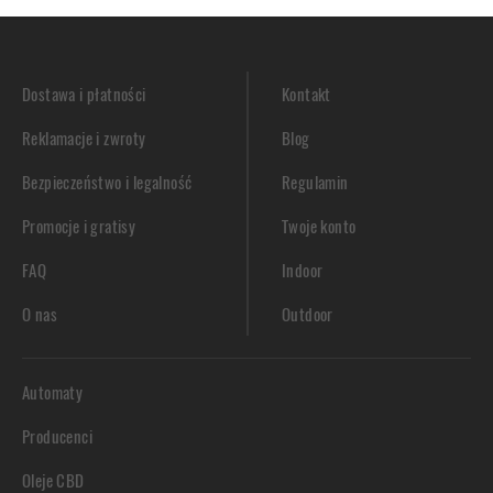
Dostawa i płatności
Kontakt
Reklamacje i zwroty
Blog
Bezpieczeństwo i legalność
Regulamin
Promocje i gratisy
Twoje konto
FAQ
Indoor
O nas
Outdoor
Automaty
Producenci
Oleje CBD