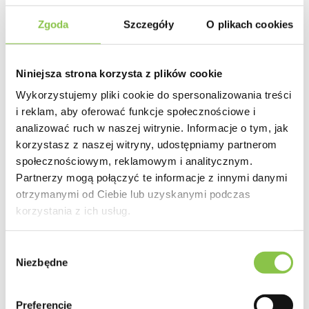
Zgoda
Szczegóły
O plikach cookies
Smak
Słodki
Niniejsza strona korzysta z plików cookie
Wykorzystujemy pliki cookie do spersonalizowania treści
Zapach
i reklam, aby oferować funkcje społecznościowe i
analizować ruch w naszej witrynie. Informacje o tym, jak
Owocowy, kwaskowaty
korzystasz z naszej witryny, udostępniamy partnerom
społecznościowym, reklamowym i analitycznym.
Partnerzy mogą połączyć te informacje z innymi danymi
otrzymanymi od Ciebie lub uzyskanymi podczas
korzystania z ich usług.
Producent
Dutch Passion
Wybór
Genotyp
Niezbędne
zgody
Głównie Indica
Preferencje