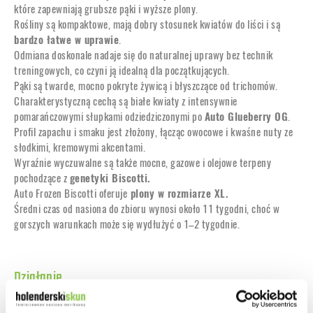
które zapewniają grubsze pąki i wyższe plony.
Rośliny są kompaktowe, mają dobry stosunek kwiatów do liści i są
bardzo łatwe w uprawie
.
Odmiana doskonale nadaje się do naturalnej uprawy bez technik
treningowych, co czyni ją idealną dla początkujących.
Pąki są twarde, mocno pokryte żywicą i błyszczące od trichomów.
Charakterystyczną cechą są białe kwiaty z intensywnie
pomarańczowymi słupkami odziedziczonymi po
Auto Glueberry OG
.
Profil zapachu i smaku jest złożony, łącząc owocowe i kwaśne nuty ze
słodkimi, kremowymi akcentami.
Wyraźnie wyczuwalne są także mocne, gazowe i olejowe terpeny
pochodzące z
genetyki Biscotti.
Auto Frozen Biscotti oferuje
plony w rozmiarze XL.
Średni czas od nasiona do zbioru wynosi około 11 tygodni, choć w
gorszych warunkach może się wydłużyć o 1–2 tygodnie.
Działanie
Relaksujące