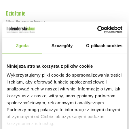
Działanie
Silne, fizyczno-mózgowe
Smak
Zgoda
Szczegóły
O plikach cookies
Kremowo-owocowy
Niniejsza strona korzysta z plików cookie
Zapach
Wykorzystujemy pliki cookie do spersonalizowania treści
i reklam, aby oferować funkcje społecznościowe i
Słodki, kwiatowy
analizować ruch w naszej witrynie. Informacje o tym, jak
korzystasz z naszej witryny, udostępniamy partnerom
społecznościowym, reklamowym i analitycznym.
Partnerzy mogą połączyć te informacje z innymi danymi
Producent
otrzymanymi od Ciebie lub uzyskanymi podczas
Dutch Passion
korzystania z ich usług.