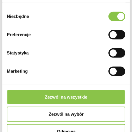
Genotyp
Wybór
Głównie Indica
Niezbędne
zgody
Geny
Preferencje
Mokum's Tulip x Auto Colorado Cookies
Od nasiona do zbioru
Statystyka
11-12 tygodni
Marketing
Przeznaczenie
Odmiana Autoflowering na Indoor i Outdoor
Plon
Zezwól na wszystkie
bardzo duży (450g-550g/m2 Indoor)
Zezwól na wybór
Wysokość Indoor
Średnie (do 130cm)
Odmowa