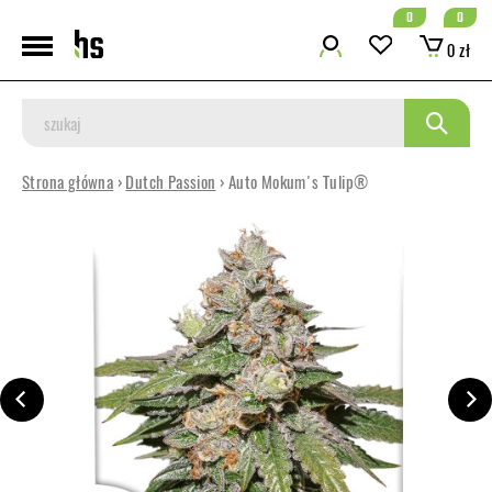
0
0
0 zł
Strona główna
›
Dutch Passion
› Auto Mokum's Tulip®