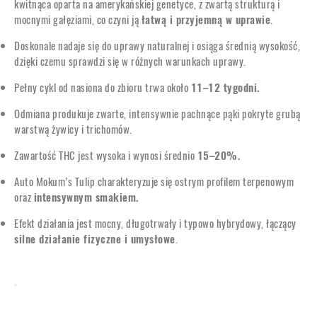
kwitnąca oparta na amerykańskiej genetyce, z zwartą strukturą i
mocnymi gałęziami, co czyni ją
łatwą i przyjemną w uprawie
.
Doskonale nadaje się do uprawy naturalnej i osiąga średnią wysokość,
dzięki czemu sprawdzi się w różnych warunkach uprawy.
Pełny cykl od nasiona do zbioru trwa około
11–12 tygodni.
Odmiana produkuje zwarte, intensywnie pachnące pąki pokryte grubą
warstwą żywicy i trichomów.
Zawartość THC jest wysoka i wynosi średnio
15–20%.
Auto Mokum’s Tulip charakteryzuje się ostrym profilem terpenowym
oraz
intensywnym smakiem.
Efekt działania jest mocny, długotrwały i typowo hybrydowy, łączący
silne działanie fizyczne i umysłowe
.