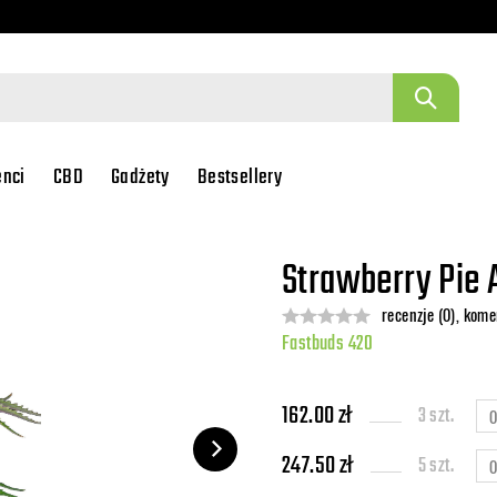
enci
CBD
Gadżety
Bestsellery
Strawberry Pie 
recenzje (0), kome
Fastbuds 420
162.00 zł
3 szt.
247.50 zł
5 szt.