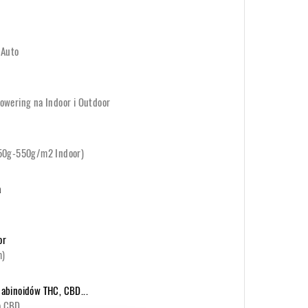
 Auto
owering na Indoor i Outdoor
450g-550g/m2 Indoor)
a
or
m)
abinoidów THC, CBD...
o CBD