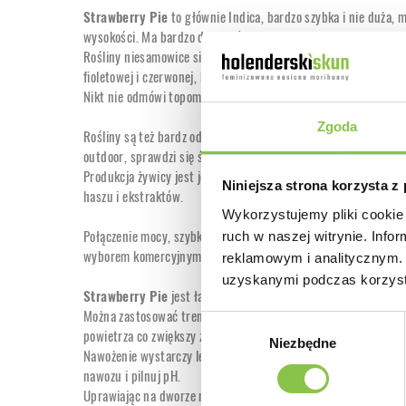
Strawberry Pie
to głównie Indica, bardzo szybka i nie duża,
wysokości. Ma bardzo duży główny szczyt i niewiele bocznych g
Rośliny niesamowice się prezentują, są bardzo kolorowe. Tłust
fioletowej i czerwonej, która pięknie kontrastuje z pomarańcz
Nikt nie odmówi topom o takim wyglądzie.
Zgoda
Rośliny są też bardz odporne na wilgoć i ciężkie warunki klima
outdoor, sprawdzi się świetnie.
Produkcja żywicy jest jeszcze jedną świetną cechą
Strawberry
Niniejsza strona korzysta z
haszu i ekstraktów.
Wykorzystujemy pliki cookie 
Połączenie mocy, szybkości, wielkości zbiorów i prezentacji t
ruch w naszej witrynie. Inf
wyborem komercyjnym.
reklamowym i analitycznym. 
uzyskanymi podczas korzysta
Strawberry Pie
jest łatwa w uprawie, poradzą sobie z nią na
Można zastosować trening LST i usunąć trochę gałęzi aby zwię
Wybór
powietrza co zwiększy zbiory.
Niezbędne
zgody
Nawożenie wystarczy lekkie, na pewno nie przekraczaj dawek 
nawozu i pilnuj pH.
Uprawiając na dworze nie stosuj doniczek mniejszych niż 10L j