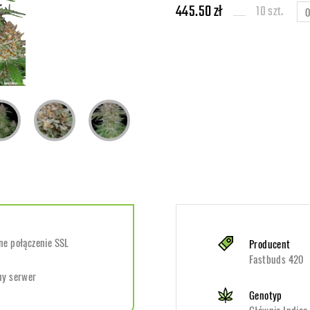
445.50 zł
10 szt.
e połączenie SSL
Producent
Fastbuds 420
ny serwer
Genotyp