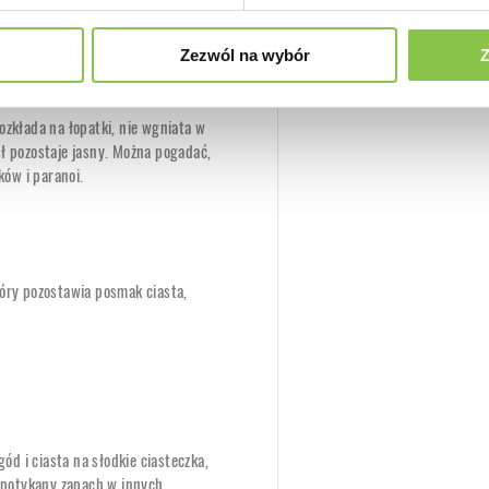
Zezwól na wybór
Z
ozkłada na łopatki, nie wgniata w
sł pozostaje jasny. Można pogadać,
ków i paranoi.
tóry pozostawia posmak ciasta,
d i ciasta na słodkie ciasteczka,
espotykany zapach w innych