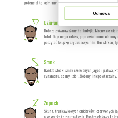
potencjał tej odmiany.
Odmowa
Działanie
Dobrze zrównoważony haj Indyjki. Mocny ale nie r
fotel. Daje mega relaks, poprawia humor ale umy
poczytać książkę czy zobaczyć film. Bez stresu, lę
Smak
Bardzo słodki smak czerwonych jagód i paliwa, k
cynamonu, sosny i ziół. Złożony i niepowtarzalny.
Zapach
Skuna, truskawkowych cukierków, czerwonych jagó
a wszystko to z nutą diesla. Bardzo ciekawy i ni