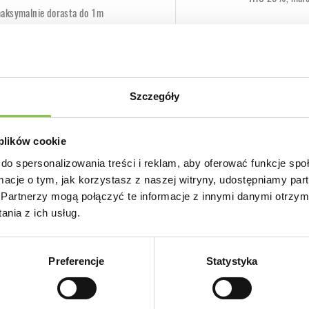
 maksymalnie dorasta do 1m
ałęzi.
Odmiana o pod
e topy nabierają barwy różowej,
Nie
owymi włoskami.
Nasiona marih
Szczegóły
Tak
tyczne, dlatego czy indoor czy
 Pie
, idealny wybór do produkcji
 plików cookie
do spersonalizowania treści i reklam, aby oferować funkcje sp
opów czynią tą odmianę genialnym
ormacje o tym, jak korzystasz z naszej witryny, udostępniamy p
Partnerzy mogą połączyć te informacje z innymi danymi otrzym
nia z ich usług.
wet kompletnie początkujący.
kszyć penetrację światła i
Preferencje
Statystyka
zalecanych przez producenta
eżeli chcesz zobaczyć pełny