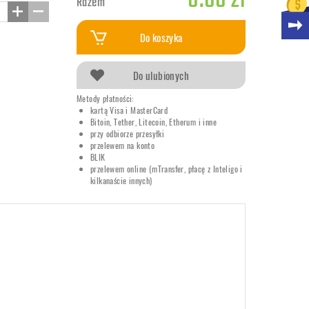
0.00 zł
Razem
Do koszyka
Do ulubionych
Metody płatności:
kartą Visa i MasterCard
Bitoin, Tether, Litecoin, Etherum i inne
przy odbiorze przesyłki
przelewem na konto
BLIK
przelewem online (mTransfer, płacę z Inteligo i
kilkanaście innych)