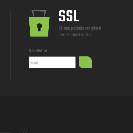
SSL
Strona posiada certyfikat
bezpieczeństwa SSL
Neswletter