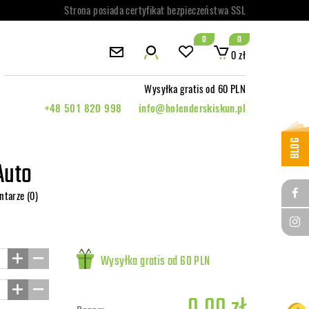
Strona posiada certyfikat bezpieczeństwa SSL
0
0
0 zł
Wysyłka gratis od 60 PLN
+48 501 820 998
info@holenderskiskun.pl
BLOG
Auto
ntarze (0)
Wysyłka gratis od 60 PLN