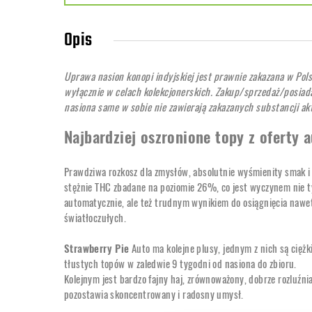
Opis
Uprawa nasion konopi indyjskiej jest prawnie zakazana w Pol
wyłącznie w celach kolekcjonerskich. Zakup/sprzedaż/posiada
nasiona same w sobie nie zawierają zakazanych substancji a
Najbardziej oszronione topy z oferty
Prawdziwa rozkosz dla zmysłów, absolutnie wyśmienity smak i
stężnie THC zbadane na poziomie 26%, co jest wyczynem nie 
automatycznie, ale też trudnym wynikiem do osiągnięcia nawe
światłoczułych.
Strawberry Pie
Auto ma kolejne plusy, jednym z nich są cięż
tłustych topów w zaledwie 9 tygodni od nasiona do zbioru.
Kolejnym jest bardzo fajny haj, zrównoważony, dobrze rozluźnia 
pozostawia skoncentrowany i radosny umysł.