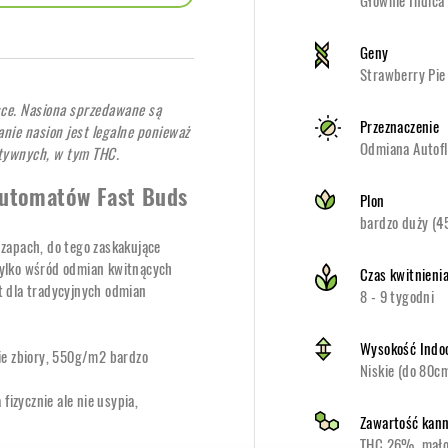
Głównie Indica
Geny
Strawberry Pie
sce. Nasiona sprzedawane są
Przeznaczenie
nie nasion jest legalne ponieważ
Odmiana Autofl
ktywnych, w tym THC.
 automatów Fast Buds
Plon
bardzo duży (
 zapach, do tego zaskakujące
tylko wśród odmian kwitnących
Czas kwitnieni
t dla tradycyjnych odmian
8 - 9 tygodni
Wysokość Indo
kie zbiory, 550g/m2 bardzo
Niskie (do 80c
fizycznie ale nie usypia,
Zawartość kann
THC 26%, mał