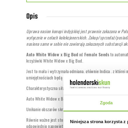
Opis
Uprawa nasion konopi indyjskiej jest prawnie zakazana w Pol
wyłącznie w celach kolekcjonerskich. Zakup/sprzedaż/posiada
nasiona same w sobie nie zawierają zakazanych substancji a
Auto White Widow x Big Bud
od
Female Seeds
to automat
krzyżówki White Widow x Big Bud.
Jest to mała i wytrzymała odmiana, głównie Indica , z której
umiejętnościach będą w stanie szybko uzyskać obfite plony 
Charakterystyczna siła White Widow z wydajnością Big Buda
Auto White Widow x Big Bud jest idealny do uprawy w pomiesz
Zgoda
Unikanie obszarów skrajnie wilgotnych jest wskazane.
Równie ważne jest stosowanie wystarczająco dużych donic od
Niniejsza strona korzysta z
odpowiednio napowietrzane podłoże.