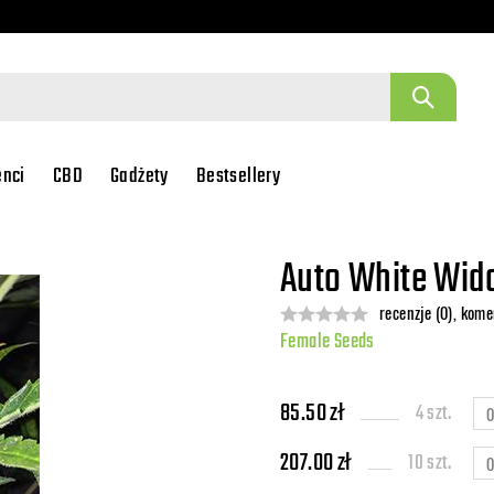
enci
CBD
Gadżety
Bestsellery
Auto White Wid
recenzje (0), kome
Female Seeds
85.50 zł
4 szt.
207.00 zł
10 szt.