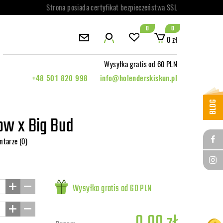
Strona posiada certyfikat bezpieczeństwa SSL
0
0
0 zł
Wysyłka gratis od 60 PLN
+48 501 820 998
info@holenderskiskun.pl
BLOG
ow x Big Bud
ntarze (0)
Wysyłka gratis od 60 PLN