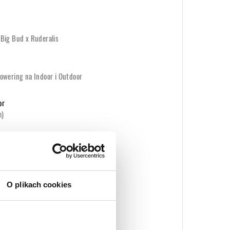
Big Bud x Ruderalis
owering na Indoor i Outdoor
or
m)
wyższonej zawartości CBD
uany Feminizowane
O plikach cookies