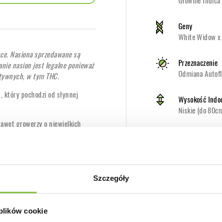
Głównie Indica
Geny
White Widow x 
sce. Nasiona sprzedawane są
Przeznaczenie
nie nasion jest legalne ponieważ
Odmiana Autofl
ktywnych, w tym THC.
, który pochodzi od słynnej
Wysokość Indo
Niskie (do 80c
 nawet growerzy o niewielkich
żywicznych topów.
Odmiana o pod
Nie
.
czeniach jak i na zewnątrz.
Nasiona marih
Szczegóły
Tak
 samego początku, jak również
 plików cookie