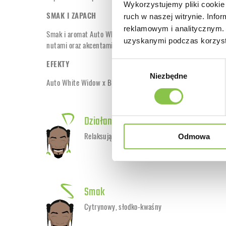
Wykorzystujemy pliki cookie 
SMAK I ZAPACH
ruch w naszej witrynie. Inf
reklamowym i analitycznym. 
Smak i aromat Auto White Widow x Big Bud są wyraźne, z cy
uzyskanymi podczas korzysta
nutami oraz akcentami drzewa sandałowego i kwiatów.
EFEKTY
Wybór
Niezbędne
zgody
Auto White Widow x Big Bud zapewnia silne i relaksujące, dłu
Działanie
Relaksujące, długotrwałe
Odmowa
Smak
Cytrynowy, słodko-kwaśny