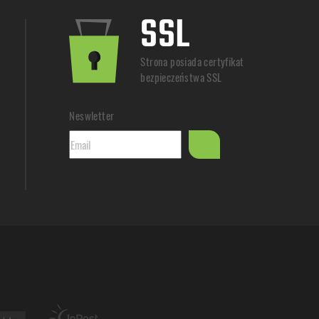
SSL
Strona posiada certyfikat
bezpieczeństwa SSL
Neswletter