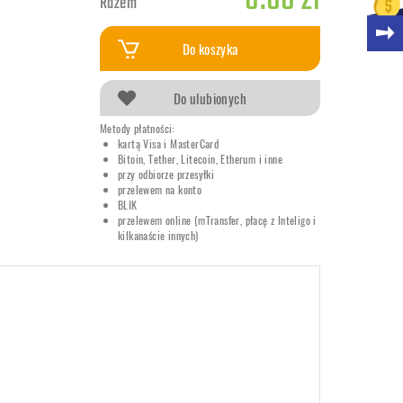
0.00 zł
Razem
Do koszyka
Do ulubionych
Metody płatności:
kartą Visa i MasterCard
Bitoin, Tether, Litecoin, Etherum i inne
przy odbiorze przesyłki
przelewem na konto
BLIK
przelewem online (mTransfer, płacę z Inteligo i
kilkanaście innych)