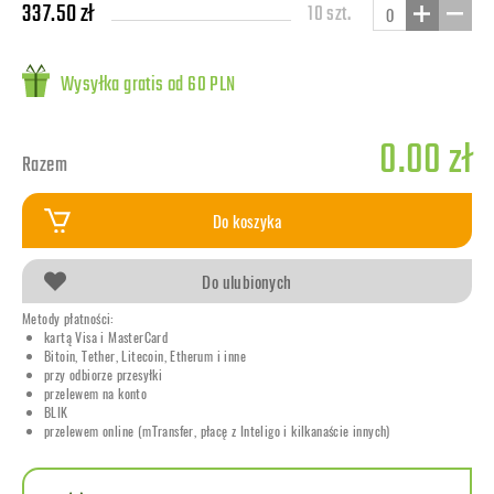
337.50 zł
10 szt.
Wysyłka gratis od 60 PLN
0.00 zł
Razem
Do koszyka
Do ulubionych
Metody płatności:
kartą Visa i MasterCard
Bitoin, Tether, Litecoin, Etherum i inne
przy odbiorze przesyłki
przelewem na konto
BLIK
przelewem online (mTransfer, płacę z Inteligo i kilkanaście innych)