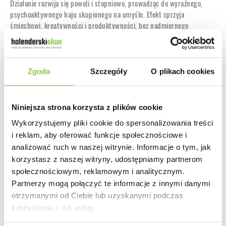
Działanie rozwija się powoli i stopniowo, prowadząc do wyraźnego,
psychoaktywnego haju skupionego na umyśle. Efekt sprzyja
śmiechowi, kreatywności i produktywności, bez nadmiernego
obciążenia ciała. Hawaiian Snow to doskonała odmiana do użytku w
ciągu dnia, ceniona przez doświadczonych użytkowników za wysoką
jakość haju i potencjalnie wysoką zawartość THC.
Zgoda
Szczegóły
O plikach cookies
Działanie
Niniejsza strona korzysta z plików cookie
Sativowe, podnoszące na duchu
Wykorzystujemy pliki cookie do spersonalizowania treści
i reklam, aby oferować funkcje społecznościowe i
analizować ruch w naszej witrynie. Informacje o tym, jak
Smak
korzystasz z naszej witryny, udostępniamy partnerom
Metaliczny, przypraw, cebuli
społecznościowym, reklamowym i analitycznym.
Partnerzy mogą połączyć te informacje z innymi danymi
otrzymanymi od Ciebie lub uzyskanymi podczas
korzystania z ich usług.
Producent