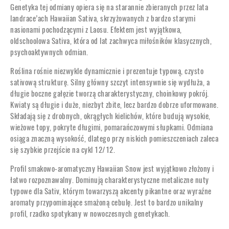
Genetyka tej odmiany opiera się na starannie zbieranych przez lata
landrace’ach Hawaiian Sativa, skrzyżowanych z bardzo starymi
nasionami pochodzącymi z Laosu. Efektem jest wyjątkowa,
oldschoolowa Sativa, która od lat zachwyca miłośników klasycznych,
psychoaktywnych odmian.
Roślina rośnie niezwykle dynamicznie i prezentuje typową, czysto
sativową strukturę. Silny główny szczyt intensywnie się wydłuża, a
długie boczne gałęzie tworzą charakterystyczny, choinkowy pokrój.
Kwiaty są długie i duże, niezbyt zbite, lecz bardzo dobrze uformowane.
Składają się z drobnych, okrągłych kielichów, które budują wysokie,
wieżowe topy, pokryte długimi, pomarańczowymi słupkami. Odmiana
osiąga znaczną wysokość, dlatego przy niskich pomieszczeniach zaleca
się szybkie przejście na cykl 12/12.
Profil smakowo-aromatyczny Hawaiian Snow jest wyjątkowo złożony i
łatwo rozpoznawalny. Dominują charakterystyczne metaliczne nuty
typowe dla Sativ, którym towarzyszą akcenty pikantne oraz wyraźne
aromaty przypominające smażoną cebulę. Jest to bardzo unikalny
profil, rzadko spotykany w nowoczesnych genetykach.