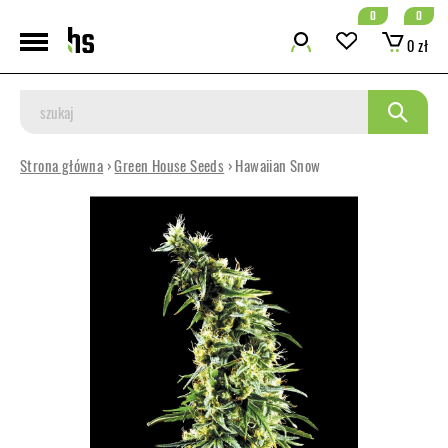
0
0
0 zł
Strona główna
›
Green House Seeds
› Hawaiian Snow