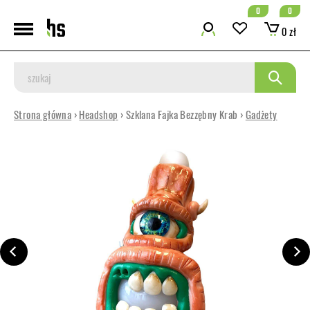
0
0
0 zł
Strona główna
›
Headshop
› Szklana Fajka Bezzębny Krab ›
Gadżety