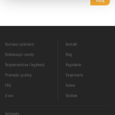
Dostawa i płatności
Kontakt
Reklamacje i zwroty
Blog
Bezpieczeństwo i legalność
Regulamin
Promocje i gratisy
Twoje konto
FAQ
Indoor
O nas
Outdoor
Automaty