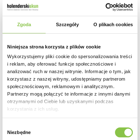
Szyfrowane połączenie SSL
Bezpieczny serwer
Zgoda
Szczegóły
O plikach cookies
Opis
Niniejsza strona korzysta z plików cookie
Wykorzystujemy pliki cookie do spersonalizowania treści
Duża (14cm), solidna fajka wykonana ze szkła.
i reklam, aby oferować funkcje społecznościowe i
analizować ruch w naszej witrynie. Informacje o tym, jak
Jej waga to prawie 1/4 kg!
korzystasz z naszej witryny, udostępniamy partnerom
Wybierz swojego bohatera :)
społecznościowym, reklamowym i analitycznym.
Partnerzy mogą połączyć te informacje z innymi danymi
otrzymanymi od Ciebie lub uzyskanymi podczas
Komentarze
korzystania z ich usług.
Wybór
Niezbędne
zgody