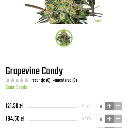
Grapevine Candy
recenzje (0), komentarze (0)
Sensi Seeds
121.50 zł
3 szt.
184.50 zł
5 szt.