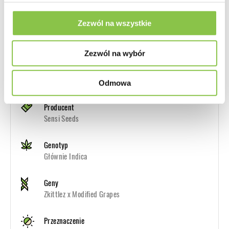
Zezwól na wszystkie
Smak
Słodkie jagody, cytrusy, ziemisty, skunk
Zezwól na wybór
Odmowa
Producent
Sensi Seeds
Genotyp
Głównie Indica
Geny
Zkittlez x Modified Grapes
Przeznaczenie