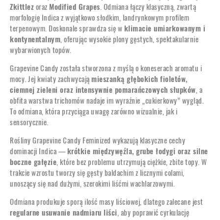
Zkittlez
oraz
Modified Grapes
. Odmiana łączy klasyczną, zwartą
morfologię Indica z wyjątkowo słodkim, landrynkowym profilem
terpenowym. Doskonale sprawdza się w
klimacie umiarkowanym i
kontynentalnym
, oferując wysokie plony gęstych, spektakularnie
wybarwionych topów.
Grapevine Candy została stworzona z myślą o koneserach aromatu i
mocy. Jej kwiaty zachwycają
mieszanką głębokich fioletów,
ciemnej zieleni oraz intensywnie pomarańczowych słupków
, a
obfita warstwa trichomów nadaje im wyraźnie „cukierkowy” wygląd.
To odmiana, która przyciąga uwagę zarówno wizualnie, jak i
sensorycznie.
Rośliny Grapevine Candy Feminized wykazują klasyczne cechy
dominacji Indica —
krótkie międzywęźla, grube łodygi oraz silne
boczne gałęzie
, które bez problemu utrzymują ciężkie, zbite topy. W
trakcie wzrostu tworzy się gęsty baldachim z licznymi colami,
unoszący się nad dużymi, szerokimi liśćmi wachlarzowymi.
Odmiana produkuje sporą ilość masy liściowej, dlatego zalecane jest
regularne usuwanie nadmiaru liści
, aby poprawić cyrkulację