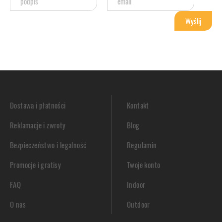
Dostawa i płatności
Kontakt
Reklamacje i zwroty
Blog
Bezpieczeństwo i legalność
Regulamin
Promocje i gratisy
Twoje konto
FAQ
Indoor
O nas
Outdoor