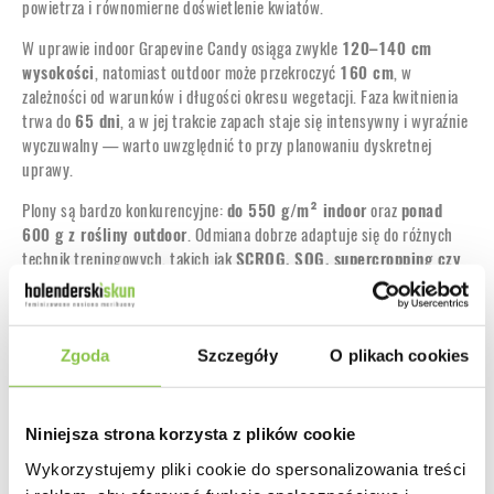
powietrza i równomierne doświetlenie kwiatów.
W uprawie indoor Grapevine Candy osiąga zwykle
120–140 cm
wysokości
, natomiast outdoor może przekroczyć
160 cm
, w
zależności od warunków i długości okresu wegetacji. Faza kwitnienia
trwa do
65 dni
, a w jej trakcie zapach staje się intensywny i wyraźnie
wyczuwalny — warto uwzględnić to przy planowaniu dyskretnej
uprawy.
Plony są bardzo konkurencyjne:
do 550 g/m² indoor
oraz
ponad
600 g z rośliny outdoor
. Odmiana dobrze adaptuje się do różnych
technik treningowych, takich jak
SCROG, SOG, supercropping czy
lollipopping
, co czyni ją atrakcyjną zarówno dla
średniozaawansowanych, jak i doświadczonych hodowców.
Topy są
masywne, zbite i stożkowe
, z dużymi, napęczniałymi
Zgoda
Szczegóły
O plikach cookies
kielichami, intensywnie fioletowymi refleksami i grubą warstwą
lśniących trichomów, kontrastujących z ognistopomarańczowymi
słupkami.
Niniejsza strona korzysta z plików cookie
Efekt, smak i aromat Grapevine Candy
Wykorzystujemy pliki cookie do spersonalizowania treści