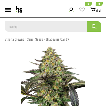
0
0
0 zł
Strona główna
›
Sensi Seeds
› Grapevine Candy