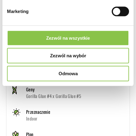
Smak
Kush, ziemisty
Marketing
Zezwól na wszystkie
Producent
Silent Seeds (Dinafem)
Zezwól na wybór
Genotyp
Głównie Indica
Odmowa
Geny
Gorilla Glue #4 x Gorilla Glue #5
Przeznaczenie
Indoor
Plon