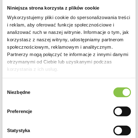
degustacyjne
, które potrafią zaskoczyć nawet najbardziej
Niniejsza strona korzysta z plików cookie
wymagających koneserów. To jedna z tych odmian, które Amerykanie
określają mianem
„Dank”
, dzięki organoleptyce zbliżonej do kulinarnej
Wykorzystujemy pliki cookie do spersonalizowania treści
haute cuisine.
i reklam, aby oferować funkcje społecznościowe i
analizować ruch w naszej witrynie. Informacje o tym, jak
Efekty
korzystasz z naszej witryny, udostępniamy partnerom
Kolekcjonerskie nasiona Gorilla Frost wytwarzają
bardzo silny i
długotrwały efekt typu Indica
. Jest to odmiana, która zachwyci
społecznościowym, reklamowym i analitycznym.
każdego miłośnika Indiki, oferując
głębokie, intensywne
Partnerzy mogą połączyć te informacje z innymi danymi
rozluźnienie ciała
. Doskonale sprawdza się jako sposób na
otrzymanymi od Ciebie lub uzyskanymi podczas
przyjemne odcięcie się od codziennych obowiązków po długim i
korzystania z ich usług.
męczącym dniu. Jedna z
najlepszych hybryd Indica
dostępnych
obecnie na rynku.
Wybór
Niezbędne
zgody
Działanie
Preferencje
Silne rozluźnienie całego ciała
Statystyka