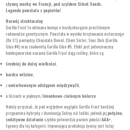
słynną markę we Francji, pod szyldem Silent Seeds.
Legenda powstała z popiołów!
Rozwój strukturalny
Gorilla Frost to odmiana konopi o bezdyskusyjnie prestiżowym
rodowodzie genetycznym. Powstała w wyniku krzyżowania wstecznego
(Bx S1) pomiędzy Chocolate Diesel, Chem Sister, Sour Dub (Gorilla
Glue #4) oraz znakomitą Gorilla Glue #5. Efekt jest jednoznaczny:
kolekcjonerskie nasiona Gorilla Frost dają rośliny, które są:
średniej do dużej wielkości
,
bardzo witalne
,
z
umiarkowanym odstępem międzywęźli
,
o liściach w pięknym,
limonkowo-zielonym kolorze
.
Należy przyznać, że pod względem wyglądu Gorilla Frost bardziej
przypomina hybrydę z dominacją Sativy niż Indiki, jednak jej
potężne,
sedatywne działanie
szybko potwierdza poziom jakości
AAA+
,
typowy dla tej kategorii. Imponująca produkcja żywicy jest tutaj