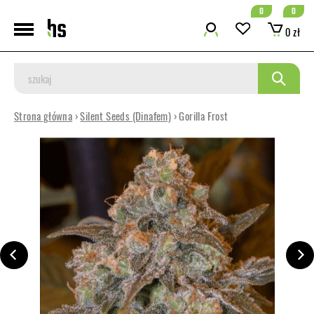
0
0
0 zł
Strona główna
›
Silent Seeds (Dinafem)
› Gorilla Frost