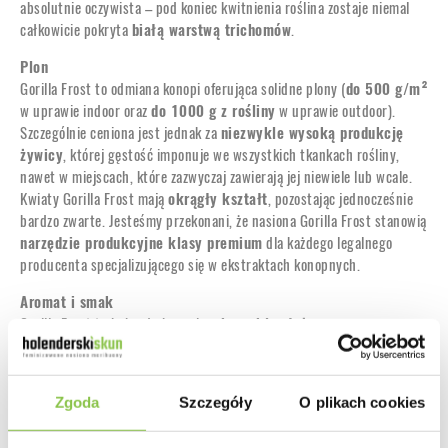
absolutnie oczywista – pod koniec kwitnienia roślina zostaje niemal
całkowicie pokryta
białą warstwą trichomów
.
Plon
Gorilla Frost to odmiana konopi oferująca solidne plony (
do 500 g/m²
w uprawie indoor oraz
do 1000 g z rośliny
w uprawie outdoor).
Szczególnie ceniona jest jednak za
niezwykle wysoką produkcję
żywicy
, której gęstość imponuje we wszystkich tkankach rośliny,
nawet w miejscach, które zazwyczaj zawierają jej niewiele lub wcale.
Kwiaty Gorilla Frost mają
okrągły kształt
, pozostając jednocześnie
bardzo zwarte. Jesteśmy przekonani, że nasiona Gorilla Frost stanowią
narzędzie produkcyjne klasy premium
dla każdego legalnego
producenta specjalizującego się w ekstraktach konopnych.
Aromat i smak
Gorilla Frost to hybryda konopi o
niezwykle złożonym,
kontrastowym i bardzo intensywnym profilu aromatyczno-
smakowym
. Dzięki połączeniu genów Diesel i Chem pojawiają się
wyraźne
nuty benzynowe
, uzupełnione
ziemistym, kwaśnym i
Zgoda
Szczegóły
O plikach cookies
cytrusowym smakiem
, pochodzącym od Sour Dubb. Kolekcjonerskie
nasiona Gorilla Frost pozwalają odkryć
wyjątkowe doznania