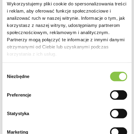
Wykorzystujemy pliki cookie do spersonalizowania treści
Efekty
i reklam, aby oferować funkcje społecznościowe i
Grape Juice to odmiana konopi oferująca doznania w
najczystszej,
analizować ruch w naszej witrynie. Informacje o tym, jak
indyjskiej formie
. Zapewnia
silne, uspokajające i bardzo
korzystasz z naszej witryny, udostępniamy partnerom
fizyczne działanie relaksujące
, które zaprasza do głębokiego
odprężenia. Grape Juice to idealna kolekcjonerska odmiana na
społecznościowym, reklamowym i analitycznym.
odłączenie się po ciężkim dniu pracy
lub spędzenie spokojnej,
Partnerzy mogą połączyć te informacje z innymi danymi
przyjemnej chwili relaksu. Hybryda konopi o
niezrównanych
otrzymanymi od Ciebie lub uzyskanymi podczas
właściwościach Indica
.
korzystania z ich usług.
Wybór
Działanie
Niezbędne
zgody
Fizyczne, rozluźniające
Preferencje
Smak
Statystyka
Świeże czerwone owoce, przyprawy
Marketing