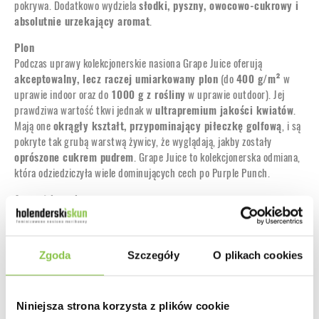
pokrywa. Dodatkowo wydziela
słodki, pyszny, owocowo-cukrowy i
absolutnie urzekający aromat
.
Plon
Podczas uprawy kolekcjonerskie nasiona Grape Juice oferują
akceptowalny, lecz raczej umiarkowany plon
(do
400 g/m²
w
uprawie indoor oraz do
1000 g z rośliny
w uprawie outdoor). Jej
prawdziwa wartość tkwi jednak w
ultrapremium jakości kwiatów
.
Mają one
okrągły kształt, przypominający piłeczkę golfową
, i są
pokryte tak grubą warstwą żywicy, że wyglądają, jakby zostały
oprószone cukrem pudrem
. Grape Juice to kolekcjonerska odmiana,
która odziedziczyła wiele dominujących cech po Purple Punch.
Aromat i smak
Grape Juice to hybryda konopi o
mistrzowskich właściwościach
aromatyczno-smakowych
. Dominuje w niej
słodki, deserowy i
intensywny profil
, z nutami
cukierków z czerwonych owoców
,
Zgoda
Szczegóły
O plikach cookies
które natychmiast pobudzają ślinianki i wywołują nieodpartą chęć
degustacji. Tuż po zbiorze rośliny Grape Juice można odnieść
wrażenie, jakby przed nami stał
kremowy koktajl z czerwonych
Niniejsza strona korzysta z plików cookie
owoców
… Po prostu pyszne!