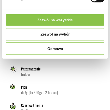
Producent
Silent Seeds (Dinafem)
Zezwól na wszystkie
Genotyp
Zezwól na wybór
Głównie Indica
Odmowa
Geny
Purple Punch x Grape Soda
Przeznaczenie
Indoor
Plon
duży (do 450g/m2 Indoor)
Czas kwitnienia