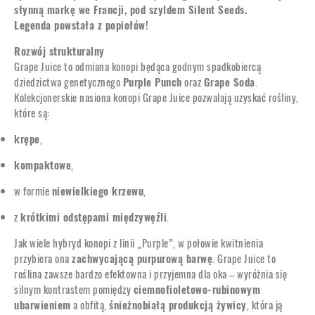
słynną markę we Francji, pod szyldem Silent Seeds.
Legenda powstała z popiołów!
Rozwój strukturalny
Grape Juice to odmiana konopi będąca godnym spadkobiercą
dziedzictwa genetycznego
Purple Punch
oraz
Grape Soda
.
Kolekcjonerskie nasiona konopi Grape Juice pozwalają uzyskać rośliny,
które są:
krępe
,
kompaktowe
,
w formie
niewielkiego krzewu
,
z
krótkimi odstępami międzywęźli
.
Jak wiele hybryd konopi z linii „Purple”, w połowie kwitnienia
przybiera ona
zachwycającą purpurową barwę
. Grape Juice to
roślina zawsze bardzo efektowna i przyjemna dla oka – wyróżnia się
silnym kontrastem pomiędzy
ciemnofioletowo-rubinowym
ubarwieniem
a obfitą,
śnieżnobiałą produkcją żywicy
, która ją