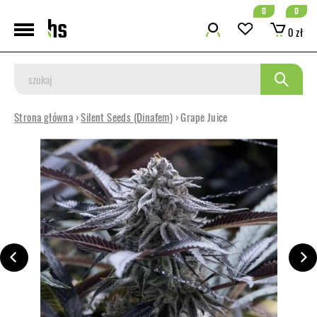
0
0
0 zł
Strona główna
›
Silent Seeds (Dinafem)
› Grape Juice